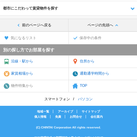
都市にこだわって賃貸物件を探す
前のページへ戻る
ページの先頭へ
気になるリスト
保存中の条件
別の探し方でお部屋を探す
沿線・駅から
住所から
家賃相場から
通勤通学時間から
物件特集から
TOP
スマートフォン
パソコン
地域一覧
アーカイブ
サイトマップ
個人情報
免責
お問合せ
会社案内
(C) CHINTAI Corporation All rights reserved.