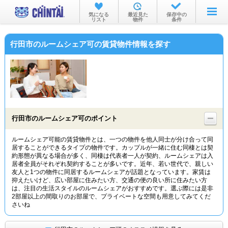
お部屋を探す
気になる
最近見た
保存中の
リスト
物件
条件
沿線・駅から
行田市のルームシェア可の賃貸物件情報を探す
住所から
家賃相場から
通勤通学時間から
物件特集から
行田市のルームシェア可のポイント
不動産会社から
ルームシェア可能の賃貸物件とは、一つの物件を他人同士が分け合って同
居することができるタイプの物件です。カップルが一緒に住む同棲とは契
TOP
約形態が異なる場合が多く、同棲は代表者一人が契約、ルームシェアは入
居者全員がそれぞれ契約することが多いです。近年、若い世代で、親しい
友人と1つの物件に同居するルームシェアが話題となっています。家賃は
抑えたいけど、広い部屋に住みたい方、交通の便の良い所に住みたい方
は、注目の生活スタイルのルームシェアがおすすめです。選ぶ際には是非
2部屋以上の間取りのお部屋で、プライベートな空間も用意してみてくだ
さいね