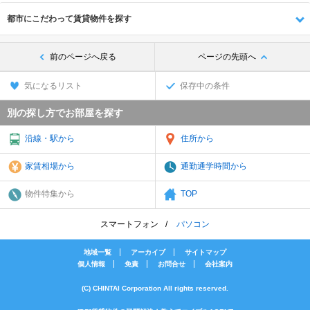
都市にこだわって賃貸物件を探す
前のページへ戻る
ページの先頭へ
気になるリスト
保存中の条件
別の探し方でお部屋を探す
沿線・駅から
住所から
家賃相場から
通勤通学時間から
物件特集から
TOP
スマートフォン
パソコン
地域一覧
アーカイブ
サイトマップ
個人情報
免責
お問合せ
会社案内
(C) CHINTAI Corporation All rights reserved.