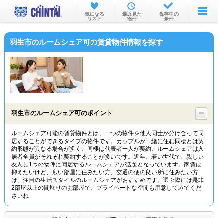
お部屋を探す
気になる
最近見た
保存中の
リスト
物件
条件
沿線・駅から
羽生市のルームシェア可の賃貸物件情報を探す
住所から
家賃相場から
通勤通学時間から
物件特集から
羽生市のルームシェア可のポイント
不動産会社から
ルームシェア可能の賃貸物件とは、一つの物件を他人同士が分け合って同
居することができるタイプの物件です。カップルが一緒に住む同棲とは契
TOP
約形態が異なる場合が多く、同棲は代表者一人が契約、ルームシェアは入
居者全員がそれぞれ契約することが多いです。近年、若い世代で、親しい
友人と1つの物件に同居するルームシェアが話題となっています。家賃は
抑えたいけど、広い部屋に住みたい方、交通の便の良い所に住みたい方
は、注目の生活スタイルのルームシェアがおすすめです。選ぶ際には是非
2部屋以上の間取りのお部屋で、プライベートな空間も用意してみてくだ
さいね