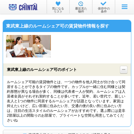
お部屋を探す
気になる
最近見た
保存中の
リスト
物件
条件
沿線・駅から
東武東上線のルームシェア可の賃貸物件情報を探す
住所から
家賃相場から
通勤通学時間から
物件特集から
東武東上線のルームシェア可のポイント
不動産会社から
ルームシェア可能の賃貸物件とは、一つの物件を他人同士が分け合って同
居することができるタイプの物件です。カップルが一緒に住む同棲とは契
TOP
約形態が異なる場合が多く、同棲は代表者一人が契約、ルームシェアは入
居者全員がそれぞれ契約することが多いです。近年、若い世代で、親しい
友人と1つの物件に同居するルームシェアが話題となっています。家賃は
抑えたいけど、広い部屋に住みたい方、交通の便の良い所に住みたい方
は、注目の生活スタイルのルームシェアがおすすめです。選ぶ際には是非
2部屋以上の間取りのお部屋で、プライベートな空間も用意してみてくだ
さいね