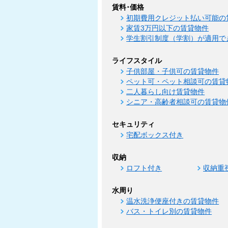
賃料･価格
初期費用クレジット払い可能の
家賃3万円以下の賃貸物件
学生割引制度（学割）が適用で
ライフスタイル
子供部屋・子供可の賃貸物件
ペット可・ペット相談可の賃貸
二人暮らし向け賃貸物件
シニア・高齢者相談可の賃貸物
セキュリティ
宅配ボックス付き
収納
ロフト付き
収納重
水周り
温水洗浄便座付きの賃貸物件
バス・トイレ別の賃貸物件