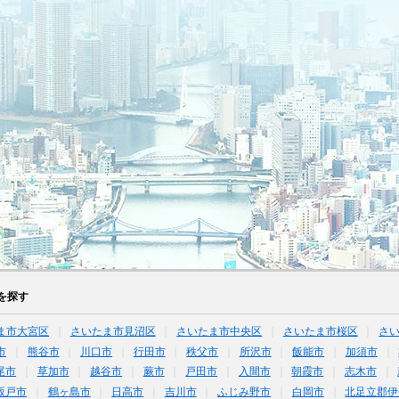
を探す
ま市大宮区
さいたま市見沼区
さいたま市中央区
さいたま市桜区
さ
市
熊谷市
川口市
行田市
秩父市
所沢市
飯能市
加須市
尾市
草加市
越谷市
蕨市
戸田市
入間市
朝霞市
志木市
坂戸市
鶴ヶ島市
日高市
吉川市
ふじみ野市
白岡市
北足立郡伊