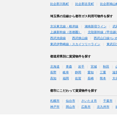
比企郡川島町
比企郡吉見町
比企郡鳩山
埼玉県の沿線から都市ガス利用可物件を探す
京浜東北線・根岸線
湘南新宿ライン
武
上越新幹線（首都圏）
北陸新幹線（甲信越
西武池袋線
西武狭山線
西武山口線<レ
東武伊勢崎線・スカイツリーライン
東武日
都道府県別に賃貸物件を探す
北海道
青森
岩手
宮城
秋田
長野
岐阜
静岡
愛知
三重
滋
高知
福岡
佐賀
長崎
熊本
大
都市にこだわって賃貸物件を探す
札幌市
仙台市
さいたま市
千葉市
神戸市
岡山市
広島市
北九州市