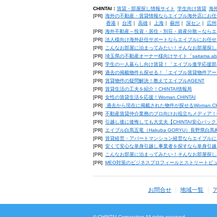
CHINTAI：
賃貸・部屋探し情報サイト
学生向け賃貸
海
[PR]
海外の不動産・賃貸情報ならエイブル海外店にお任
香港
｜
台湾
｜
高雄
｜
上海
｜
蘇州
｜
深セン
｜
広州
[PR]
海外不動産～投資・居住・別荘・資産分散～ならエ
[PR]
法人様向け海外赴任サポートならエイブルにお任せ
[PR]
こんなお部屋に泊まってみたい！そんなお部屋探し
[PR]
埼玉県の不動産オーナー様向けサイト「saitama.a
[PR]
学生の一人暮らし向け賃貸！「エイブル進学応援部
[PR]
過去の掲載物件も探せる！「エイブル賃貸物件アー
[PR]
賃貸物件の疑問解決！教えてエイブルAGENT
[PR]
賃貸生活の工夫を紹介！CHINTAI情報局
[PR]
女性の賃貸生活を応援！Woman.CHINTAI
[PR]
過去から現在に掲載された物件が探せるWoman.CH
[PR]
不動産賃貸仲介業務のプロ向けお役立ちメディア！CHIN
[PR]
引越し後に後悔しても大丈夫【CHINTAI安心パッ
[PR]
エイブル白馬五竜（Hakuba GORYU）長野県白
[PR]
賃貸経営・アパートマンション経営ならエイブルに
[PR]
安くて安心な単身引越し事業者を探すなら単身引越
[PR]
こんなお部屋に泊まってみたい！そんなお部屋探し
[PR]
MEO対策のビジネスプロフィールとストリートビ
お問合せ
地域一覧
© CHINTAI Corporation All rights reserved.