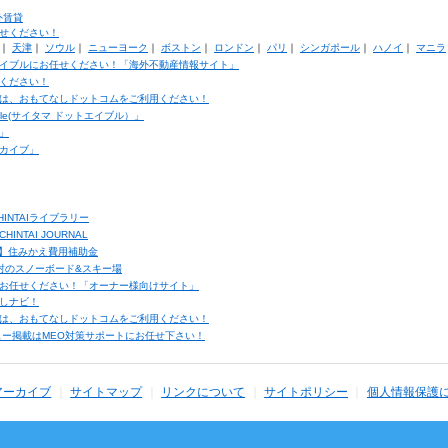
外賃貸
せください！
｜
天津
｜
ソウル
｜
ニューヨーク
｜
ボストン
｜
ロンドン
｜
パリ
｜
シンガポール
｜
ハノイ
｜
マニラ
イブルにお任せください！「海外不動産情報サイト」
ください！
は、おもてなしドットコムをご利用ください！
ble(サイタマ ドットエイブル）」
」
カイブ」
INTAIライブラリー
TAI JOURNAL
ク】住みかえ費用補助金
馬村のスノーボード&スキー場
お任せください！「オーナー様向けサイト」
しナビ！
は、おもてなしドットコムをご利用ください！
ュー掲載はMEO対策サポートにお任せ下さい！
アーカイブ
サイトマップ
リンクについて
サイトポリシー
個人情報保護