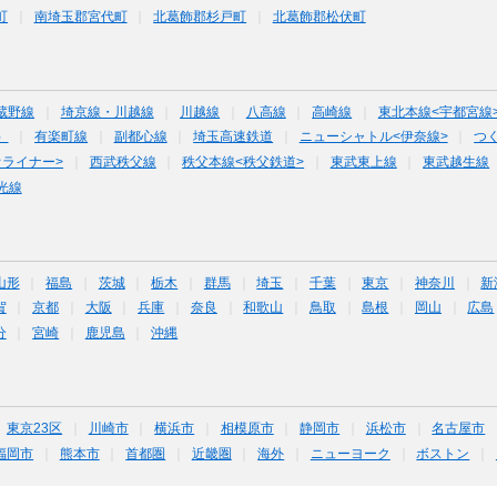
町
南埼玉郡宮代町
北葛飾郡杉戸町
北葛飾郡松伏町
蔵野線
埼京線・川越線
川越線
八高線
高崎線
東北本線<宇都宮線
）
有楽町線
副都心線
埼玉高速鉄道
ニューシャトル<伊奈線>
つ
オライナー>
西武秩父線
秩父本線<秩父鉄道>
東武東上線
東武越生線
光線
山形
福島
茨城
栃木
群馬
埼玉
千葉
東京
神奈川
新
賀
京都
大阪
兵庫
奈良
和歌山
鳥取
島根
岡山
広島
分
宮崎
鹿児島
沖縄
東京23区
川崎市
横浜市
相模原市
静岡市
浜松市
名古屋市
福岡市
熊本市
首都圏
近畿圏
海外
ニューヨーク
ボストン