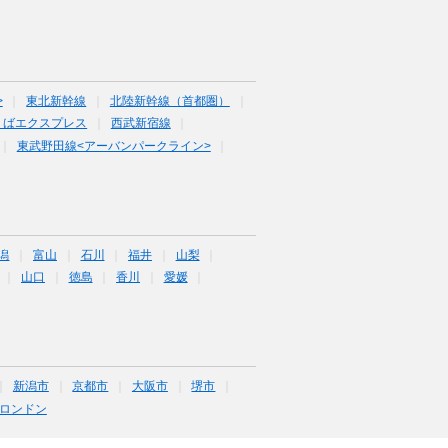
>
東北新幹線
北陸新幹線（首都圏）
くばエクスプレス
西武新宿線
東武野田線<アーバンパークライン>
潟
富山
石川
福井
山梨
山口
徳島
香川
愛媛
新潟市
京都市
大阪市
堺市
ロンドン