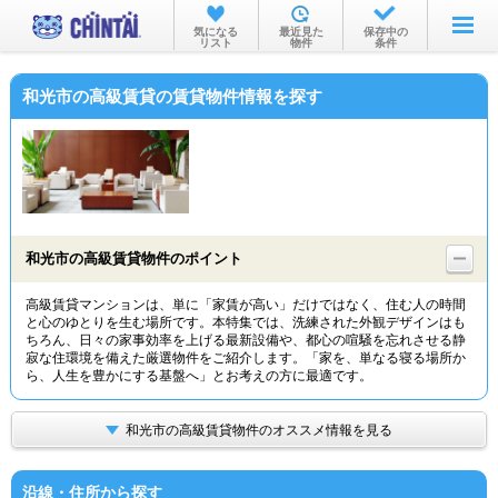
お部屋を探す
気になる
最近見た
保存中の
リスト
物件
条件
沿線・駅から
和光市の高級賃貸の賃貸物件情報を探す
住所から
家賃相場から
通勤通学時間から
物件特集から
和光市の高級賃貸物件のポイント
不動産会社から
高級賃貸マンションは、単に「家賃が高い」だけではなく、住む人の時間
と心のゆとりを生む場所です。本特集では、洗練された外観デザインはも
TOP
ちろん、日々の家事効率を上げる最新設備や、都心の喧騒を忘れさせる静
寂な住環境を備えた厳選物件をご紹介します。「家を、単なる寝る場所か
ら、人生を豊かにする基盤へ」とお考えの方に最適です。
和光市の高級賃貸物件のオススメ情報を見る
沿線・住所から探す