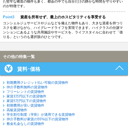
た堅牢な構造の物件も多く、都会の中でも自分だけの静かな時間を守りやすい
のが特徴です。
Point3
資産を所有せず、最上のホスピタリティを享受する
コンシェルジュサービスやジムなどを備えた物件もあり、大きな資産を持つリ
スクを避けながら、ハイグレードライフを実現できます。ハイクラスの分譲マ
ンションにあるような共用施設やサービスを、ライフスタイルに合わせて「借
りる」というのも選択肢のひとつです。
その他の特集一覧
賃料･価格
初期費用クレジット払い可能の賃貸物件
仲介手数料無料の賃貸物件
フリーレントの賃貸物件
家賃3万円以下の賃貸物件
家賃5万円以下の賃貸物件
初期費用が安い賃貸物件
高級賃貸物件
学生割引制度（学割）が適用できる賃貸物件
仲介手数料が家賃の55%以下の賃貸物件
敷金礼金なしの賃貸物件