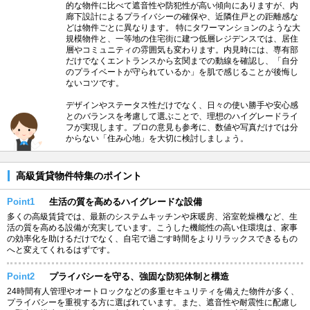
的な物件に比べて遮音性や防犯性が高い傾向にありますが、内
廊下設計によるプライバシーの確保や、近隣住戸との距離感な
どは物件ごとに異なります。 特にタワーマンションのような大
規模物件と、一等地の住宅街に建つ低層レジデンスでは、居住
層やコミュニティの雰囲気も変わります。内見時には、専有部
だけでなくエントランスから玄関までの動線を確認し、「自分
のプライベートが守られているか」を肌で感じることが後悔し
ないコツです。
デザインやステータス性だけでなく、日々の使い勝手や安心感
とのバランスを考慮して選ぶことで、理想のハイグレードライ
フが実現します。プロの意見も参考に、数値や写真だけでは分
からない「住み心地」を大切に検討しましょう。
高級賃貸物件特集のポイント
Point1
生活の質を高めるハイグレードな設備
多くの高級賃貸では、最新のシステムキッチンや床暖房、浴室乾燥機など、生
活の質を高める設備が充実しています。こうした機能性の高い住環境は、家事
の効率化を助けるだけでなく、自宅で過ごす時間をよりリラックスできるもの
へと変えてくれるはずです。
Point2
プライバシーを守る、強固な防犯体制と構造
24時間有人管理やオートロックなどの多重セキュリティを備えた物件が多く、
プライバシーを重視する方に選ばれています。また、遮音性や耐震性に配慮し