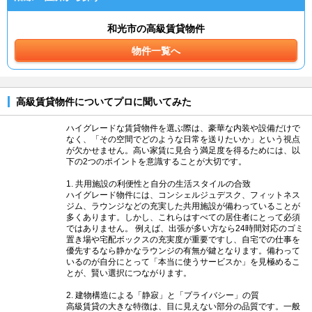
和光市の高級賃貸物件
物件一覧へ
高級賃貸物件についてプロに聞いてみた
ハイグレードな賃貸物件を選ぶ際は、豪華な内装や設備だけで
なく、「その空間でどのような日常を送りたいか」という視点
が欠かせません。高い家賃に見合う満足度を得るためには、以
下の2つのポイントを意識することが大切です。
1. 共用施設の利便性と自分の生活スタイルの合致
ハイグレード物件には、コンシェルジュデスク、フィットネス
ジム、ラウンジなどの充実した共用施設が備わっていることが
多くあります。しかし、これらはすべての居住者にとって必須
ではありません。 例えば、出張が多い方なら24時間対応のゴミ
置き場や宅配ボックスの充実度が重要ですし、自宅での仕事を
優先するなら静かなラウンジの有無が鍵となります。備わって
いるのが自分にとって「本当に使うサービスか」を見極めるこ
とが、賢い選択につながります。
2. 建物構造による「静寂」と「プライバシー」の質
高級賃貸の大きな特徴は、目に見えない部分の品質です。一般