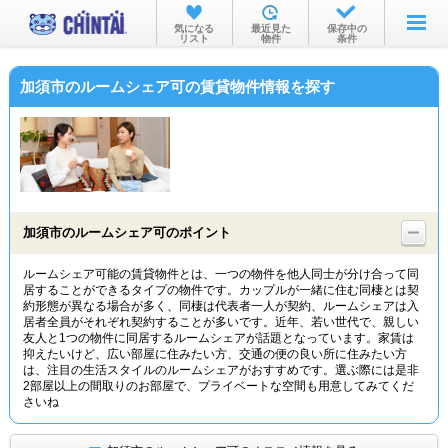
お部屋を探す
気になる
最近見た
保存中の
リスト
物件
条件
沿線・駅から
加須市のルームシェア可の賃貸物件情報を探す
住所から
家賃相場から
通勤通学時間から
物件特集から
加須市のルームシェア可のポイント
不動産会社から
ルームシェア可能の賃貸物件とは、一つの物件を他人同士が分け合って同
居することができるタイプの物件です。カップルが一緒に住む同棲とは契
TOP
約形態が異なる場合が多く、同棲は代表者一人が契約、ルームシェアは入
居者全員がそれぞれ契約することが多いです。近年、若い世代で、親しい
友人と1つの物件に同居するルームシェアが話題となっています。家賃は
抑えたいけど、広い部屋に住みたい方、交通の便の良い所に住みたい方
は、注目の生活スタイルのルームシェアがおすすめです。選ぶ際には是非
2部屋以上の間取りのお部屋で、プライベートな空間も用意してみてくだ
さいね