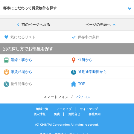
都市にこだわって賃貸物件を探す
前のページへ戻る
ページの先頭へ
気になるリスト
保存中の条件
別の探し方でお部屋を探す
沿線・駅から
住所から
家賃相場から
通勤通学時間から
物件特集から
TOP
スマートフォン
パソコン
地域一覧
アーカイブ
サイトマップ
個人情報
免責
お問合せ
会社案内
(C) CHINTAI Corporation All rights reserved.