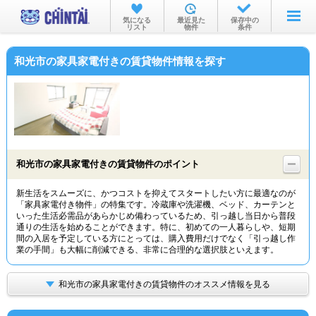
お部屋を探す
気になる
最近見た
保存中の
リスト
物件
条件
沿線・駅から
和光市の家具家電付きの賃貸物件情報を探す
住所から
家賃相場から
通勤通学時間から
物件特集から
和光市の家具家電付きの賃貸物件のポイント
不動産会社から
新生活をスムーズに、かつコストを抑えてスタートしたい方に最適なのが
「家具家電付き物件」の特集です。冷蔵庫や洗濯機、ベッド、カーテンと
TOP
いった生活必需品があらかじめ備わっているため、引っ越し当日から普段
通りの生活を始めることができます。特に、初めての一人暮らしや、短期
間の入居を予定している方にとっては、購入費用だけでなく「引っ越し作
業の手間」も大幅に削減できる、非常に合理的な選択肢といえます。
和光市の家具家電付きの賃貸物件のオススメ情報を見る