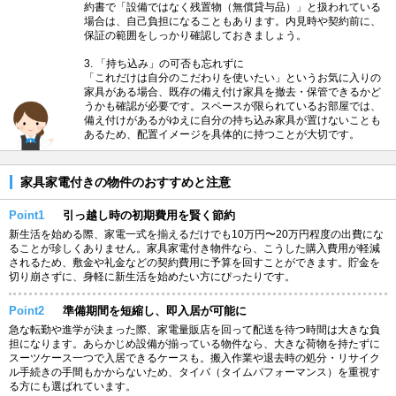
約書で「設備ではなく残置物（無償貸与品）」と扱われている
場合は、自己負担になることもあります。内見時や契約前に、
保証の範囲をしっかり確認しておきましょう。
3. 「持ち込み」の可否も忘れずに
「これだけは自分のこだわりを使いたい」というお気に入りの
家具がある場合、既存の備え付け家具を撤去・保管できるかど
うかも確認が必要です。スペースが限られているお部屋では、
備え付けがあるがゆえに自分の持ち込み家具が置けないことも
あるため、配置イメージを具体的に持つことが大切です。
家具家電付きの物件のおすすめと注意
Point1
引っ越し時の初期費用を賢く節約
新生活を始める際、家電一式を揃えるだけでも10万円〜20万円程度の出費にな
ることが珍しくありません。家具家電付き物件なら、こうした購入費用が軽減
されるため、敷金や礼金などの契約費用に予算を回すことができます。貯金を
切り崩さずに、身軽に新生活を始めたい方にぴったりです。
Point2
準備期間を短縮し、即入居が可能に
急な転勤や進学が決まった際、家電量販店を回って配送を待つ時間は大きな負
担になります。あらかじめ設備が揃っている物件なら、大きな荷物を持たずに
スーツケース一つで入居できるケースも。搬入作業や退去時の処分・リサイク
ル手続きの手間もかからないため、タイパ（タイムパフォーマンス）を重視す
る方にも選ばれています。