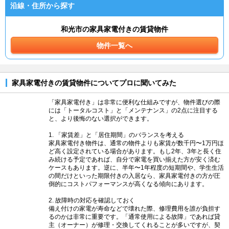
沿線・住所から探す
和光市の家具家電付きの賃貸物件
物件一覧へ
家具家電付きの賃貸物件についてプロに聞いてみた
「家具家電付き」は非常に便利な仕組みですが、物件選びの際
には「トータルコスト」と「メンテナンス」の2点に注目する
と、より後悔のない選択ができます。
1. 「家賃差」と「居住期間」のバランスを考える
家具家電付き物件は、通常の物件よりも家賃が数千円〜1万円ほ
ど高く設定されている場合があります。もし2年、3年と長く住
み続ける予定であれば、自分で家電を買い揃えた方が安く済む
ケースもあります。逆に、半年〜1年程度の短期間や、学生生活
の間だけといった期限付きの入居なら、家具家電付きの方が圧
倒的にコストパフォーマンスが高くなる傾向にあります。
2. 故障時の対応を確認しておく
備え付けの家電が寿命などで壊れた際、修理費用を誰が負担す
るのかは非常に重要です。「通常使用による故障」であれば貸
主（オーナー）が修理・交換してくれることが多いですが、契