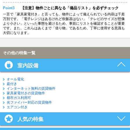
Point3
【注意】物件ごとに異なる「備品リスト」を必ずチェック
一言で「家具家電付き」と言っても、物件によって備えられている内容は千差
万別です。「電子レンジはあるけれど炊飯器はない」「テレビのサイズが想像
より小さい」といった事態を避けるため、事前にリストを確認することが重要
です。また、これらはあくまで「借り物」であるため、丁寧に使用する意識も
大切になります。
その他の特集一覧
室内設備
オール電化
庭付き
インターネット無料の賃貸物件
家具家電付きの賃貸物件
都市ガス利用可
光ファイバー対応の賃貸物件
エアコン付き
人気の特集