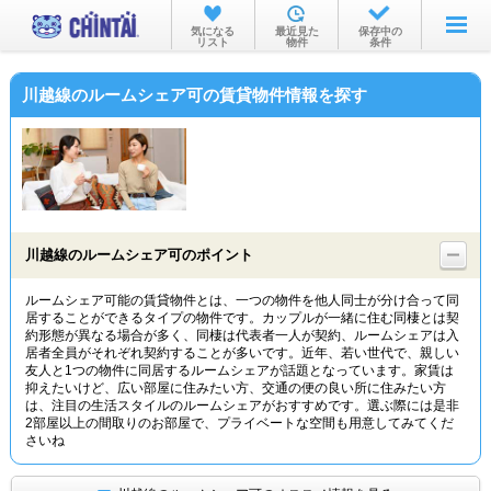
お部屋を探す
気になる
最近見た
保存中の
リスト
物件
条件
沿線・駅から
川越線のルームシェア可の賃貸物件情報を探す
住所から
家賃相場から
通勤通学時間から
物件特集から
川越線のルームシェア可のポイント
不動産会社から
ルームシェア可能の賃貸物件とは、一つの物件を他人同士が分け合って同
居することができるタイプの物件です。カップルが一緒に住む同棲とは契
TOP
約形態が異なる場合が多く、同棲は代表者一人が契約、ルームシェアは入
居者全員がそれぞれ契約することが多いです。近年、若い世代で、親しい
友人と1つの物件に同居するルームシェアが話題となっています。家賃は
抑えたいけど、広い部屋に住みたい方、交通の便の良い所に住みたい方
は、注目の生活スタイルのルームシェアがおすすめです。選ぶ際には是非
2部屋以上の間取りのお部屋で、プライベートな空間も用意してみてくだ
さいね