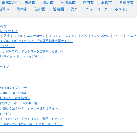
東京23区
川崎市
横浜市
相模原市
静岡市
浜松市
名古屋市
福岡市
熊本市
首都圏
近畿圏
海外
ニューヨーク
ボストン
外賃貸
せください！
｜
天津
｜
ソウル
｜
ニューヨーク
｜
ボストン
｜
ロンドン
｜
パリ
｜
シンガポール
｜
ハノイ
｜
マニラ
イブルにお任せください！「海外不動産情報サイト」
ください！
は、おもてなしドットコムをご利用ください！
ble(サイタマ ドットエイブル）」
」
カイブ」
INTAIライブラリー
TAI JOURNAL
ク】住みかえ費用補助金
馬村のスノーボード&スキー場
お任せください！「オーナー様向けサイト」
しナビ！
は、おもてなしドットコムをご利用ください！
ュー掲載はMEO対策サポートにお任せ下さい！