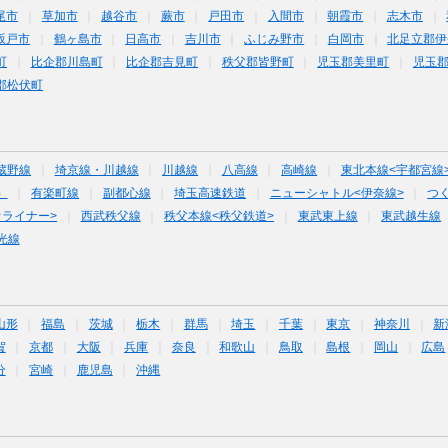
尾市
草加市
越谷市
蕨市
戸田市
入間市
朝霞市
志木市
坂戸市
鶴ヶ島市
日高市
吉川市
ふじみ野市
白岡市
北足立郡伊
町
比企郡川島町
比企郡吉見町
秩父郡皆野町
児玉郡美里町
児玉
郡松伏町
蔵野線
埼京線・川越線
川越線
八高線
高崎線
東北本線<宇都宮線
）
有楽町線
副都心線
埼玉高速鉄道
ニューシャトル<伊奈線>
つ
オライナー>
西武秩父線
秩父本線<秩父鉄道>
東武東上線
東武越生線
光線
山形
福島
茨城
栃木
群馬
埼玉
千葉
東京
神奈川
新
賀
京都
大阪
兵庫
奈良
和歌山
鳥取
島根
岡山
広島
分
宮崎
鹿児島
沖縄