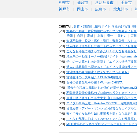
札幌市
仙台市
さいたま市
千葉市
神戸市
岡山市
広島市
北九州市
CHINTAI：
賃貸・部屋探し情報サイト
学生向け賃貸
海
[PR]
海外の不動産・賃貸情報ならエイブル海外店にお任
香港
｜
台湾
｜
高雄
｜
上海
｜
蘇州
｜
深セン
｜
広州
[PR]
海外不動産～投資・居住・別荘・資産分散～ならエ
[PR]
法人様向け海外赴任サポートならエイブルにお任せ
[PR]
こんなお部屋に泊まってみたい！そんなお部屋探し
[PR]
埼玉県の不動産オーナー様向けサイト「saitama.a
[PR]
学生の一人暮らし向け賃貸！「エイブル進学応援部
[PR]
過去の掲載物件も探せる！「エイブル賃貸物件アー
[PR]
賃貸物件の疑問解決！教えてエイブルAGENT
[PR]
賃貸生活の工夫を紹介！CHINTAI情報局
[PR]
女性の賃貸生活を応援！Woman.CHINTAI
[PR]
過去から現在に掲載された物件が探せるWoman.CH
[PR]
不動産賃貸仲介業務のプロ向けお役立ちメディア！CHIN
[PR]
引越し後に後悔しても大丈夫【CHINTAI安心パッ
[PR]
エイブル白馬五竜（Hakuba GORYU）長野県白
[PR]
賃貸経営・アパートマンション経営ならエイブルに
[PR]
安くて安心な単身引越し事業者を探すなら単身引越
[PR]
こんなお部屋に泊まってみたい！そんなお部屋探し
[PR]
MEO対策のビジネスプロフィールとストリートビ