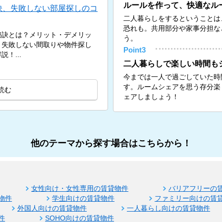
ルールを作って、快適なル
訣、失敗しない部屋探しのコ
二人暮らしをするということは
恐れも。共用部分や家事分担な
秘訣とは？メリット・デメリッ
う。
、失敗しない間取りや物件探し
Point3
！...
二人暮らしで楽しい時間も
今までは一人で過ごしていた時
す。ルームシェアを思う存分楽
読む
ェアしましょう！
他のテーマから探す場合はこちらから！
女性向け・女性専用の賃貸物件
バリアフリーの
物件
学生向けの賃貸物件
ファミリー向けの賃
外国人向けの賃貸物件
一人暮らし向けの賃貸物件
件
SOHO向けの賃貸物件