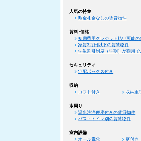
人気の特集
敷金礼金なしの賃貸物件
賃料･価格
初期費用クレジット払い可能の
家賃3万円以下の賃貸物件
学生割引制度（学割）が適用で
セキュリティ
宅配ボックス付き
収納
ロフト付き
収納重
水周り
温水洗浄便座付きの賃貸物件
バス・トイレ別の賃貸物件
室内設備
オール電化
庭付き