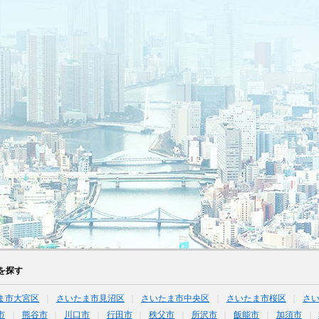
を探す
ま市大宮区
さいたま市見沼区
さいたま市中央区
さいたま市桜区
さ
市
熊谷市
川口市
行田市
秩父市
所沢市
飯能市
加須市