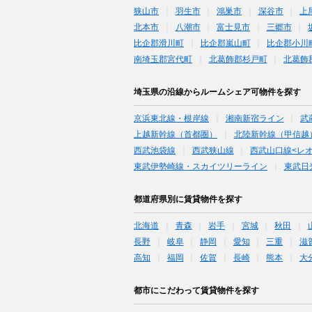
狭山市
羽生市
鴻巣市
深谷市
上
北本市
八潮市
富士見市
三郷市
比企郡滑川町
比企郡嵐山町
比企郡小川
南埼玉郡宮代町
北葛飾郡杉戸町
北葛飾
埼玉県の沿線からルームシェア可物件を探す
京浜東北線・根岸線
湘南新宿ライン
武
上越新幹線（首都圏）
北陸新幹線（甲信越
西武池袋線
西武狭山線
西武山口線<レ
東武伊勢崎線・スカイツリーライン
東武日
都道府県別に賃貸物件を探す
北海道
青森
岩手
宮城
秋田
長野
岐阜
静岡
愛知
三重
滋
高知
福岡
佐賀
長崎
熊本
大
都市にこだわって賃貸物件を探す