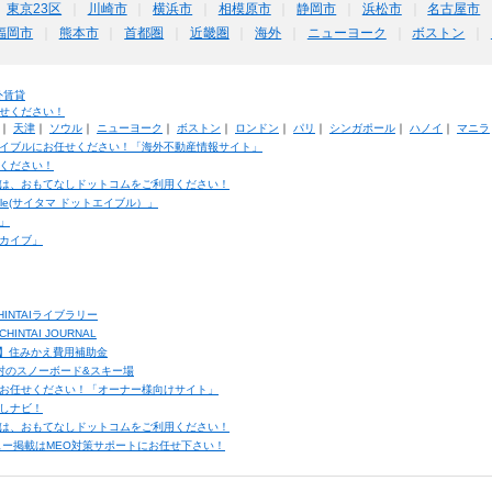
東京23区
川崎市
横浜市
相模原市
静岡市
浜松市
名古屋市
福岡市
熊本市
首都圏
近畿圏
海外
ニューヨーク
ボストン
外賃貸
せください！
｜
天津
｜
ソウル
｜
ニューヨーク
｜
ボストン
｜
ロンドン
｜
パリ
｜
シンガポール
｜
ハノイ
｜
マニラ
イブルにお任せください！「海外不動産情報サイト」
ください！
は、おもてなしドットコムをご利用ください！
ble(サイタマ ドットエイブル）」
」
カイブ」
INTAIライブラリー
TAI JOURNAL
ク】住みかえ費用補助金
馬村のスノーボード&スキー場
お任せください！「オーナー様向けサイト」
しナビ！
は、おもてなしドットコムをご利用ください！
ュー掲載はMEO対策サポートにお任せ下さい！