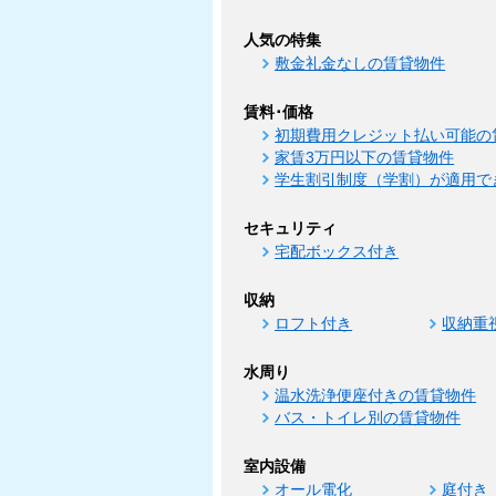
人気の特集
敷金礼金なしの賃貸物件
賃料･価格
初期費用クレジット払い可能の
家賃3万円以下の賃貸物件
学生割引制度（学割）が適用で
セキュリティ
宅配ボックス付き
収納
ロフト付き
収納重
水周り
温水洗浄便座付きの賃貸物件
バス・トイレ別の賃貸物件
室内設備
オール電化
庭付き