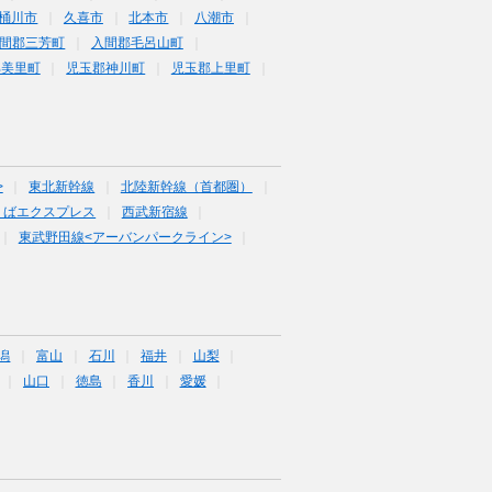
桶川市
久喜市
北本市
八潮市
間郡三芳町
入間郡毛呂山町
郡美里町
児玉郡神川町
児玉郡上里町
>
東北新幹線
北陸新幹線（首都圏）
くばエクスプレス
西武新宿線
東武野田線<アーバンパークライン>
潟
富山
石川
福井
山梨
山口
徳島
香川
愛媛