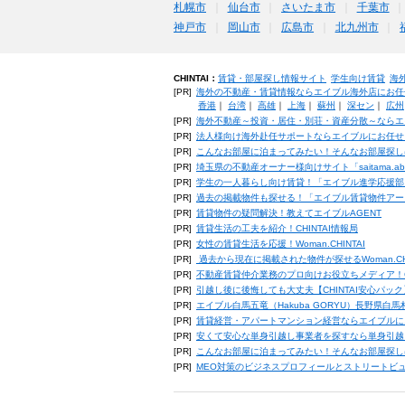
札幌市
仙台市
さいたま市
千葉市
神戸市
岡山市
広島市
北九州市
CHINTAI：
賃貸・部屋探し情報サイト
学生向け賃貸
海
[PR]
海外の不動産・賃貸情報ならエイブル海外店にお任
香港
｜
台湾
｜
高雄
｜
上海
｜
蘇州
｜
深セン
｜
広州
[PR]
海外不動産～投資・居住・別荘・資産分散～ならエ
[PR]
法人様向け海外赴任サポートならエイブルにお任せ
[PR]
こんなお部屋に泊まってみたい！そんなお部屋探し
[PR]
埼玉県の不動産オーナー様向けサイト「saitama.a
[PR]
学生の一人暮らし向け賃貸！「エイブル進学応援部
[PR]
過去の掲載物件も探せる！「エイブル賃貸物件アー
[PR]
賃貸物件の疑問解決！教えてエイブルAGENT
[PR]
賃貸生活の工夫を紹介！CHINTAI情報局
[PR]
女性の賃貸生活を応援！Woman.CHINTAI
[PR]
過去から現在に掲載された物件が探せるWoman.CH
[PR]
不動産賃貸仲介業務のプロ向けお役立ちメディア！CHIN
[PR]
引越し後に後悔しても大丈夫【CHINTAI安心パッ
[PR]
エイブル白馬五竜（Hakuba GORYU）長野県白
[PR]
賃貸経営・アパートマンション経営ならエイブルに
[PR]
安くて安心な単身引越し事業者を探すなら単身引越
[PR]
こんなお部屋に泊まってみたい！そんなお部屋探し
[PR]
MEO対策のビジネスプロフィールとストリートビ