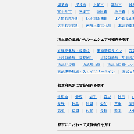
鴻巣市
深谷市
上尾市
草加市
越
富士見市
三郷市
蓮田市
坂戸市
入間郡越生町
比企郡滑川町
比企郡嵐山
大里郡寄居町
南埼玉郡宮代町
北葛飾郡
埼玉県の沿線からルームシェア可物件を探す
京浜東北線・根岸線
湘南新宿ライン
武
上越新幹線（首都圏）
北陸新幹線（甲信越
西武池袋線
西武狭山線
西武山口線<レ
東武伊勢崎線・スカイツリーライン
東武日
都道府県別に賃貸物件を探す
北海道
青森
岩手
宮城
秋田
長野
岐阜
静岡
愛知
三重
滋
高知
福岡
佐賀
長崎
熊本
大
都市にこだわって賃貸物件を探す