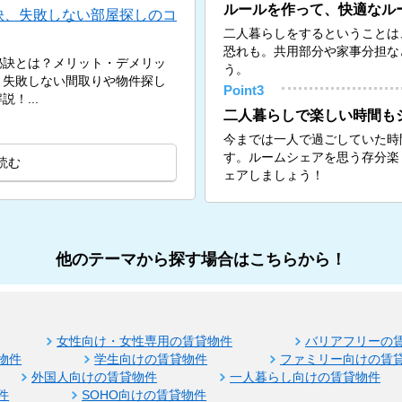
ルールを作って、快適なル
訣、失敗しない部屋探しのコ
二人暮らしをするということは
恐れも。共用部分や家事分担な
秘訣とは？メリット・デメリッ
う。
、失敗しない間取りや物件探し
Point3
！...
二人暮らしで楽しい時間も
今までは一人で過ごしていた時
す。ルームシェアを思う存分楽
読む
ェアしましょう！
他のテーマから探す場合はこちらから！
女性向け・女性専用の賃貸物件
バリアフリーの
物件
学生向けの賃貸物件
ファミリー向けの賃
外国人向けの賃貸物件
一人暮らし向けの賃貸物件
件
SOHO向けの賃貸物件