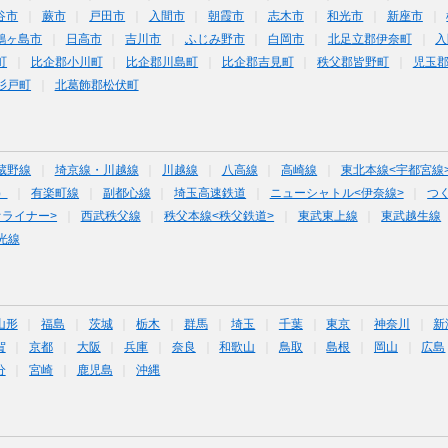
谷市
蕨市
戸田市
入間市
朝霞市
志木市
和光市
新座市
鶴ヶ島市
日高市
吉川市
ふじみ野市
白岡市
北足立郡伊奈町
入
町
比企郡小川町
比企郡川島町
比企郡吉見町
秩父郡皆野町
児玉
杉戸町
北葛飾郡松伏町
蔵野線
埼京線・川越線
川越線
八高線
高崎線
東北本線<宇都宮線
）
有楽町線
副都心線
埼玉高速鉄道
ニューシャトル<伊奈線>
つ
オライナー>
西武秩父線
秩父本線<秩父鉄道>
東武東上線
東武越生線
光線
山形
福島
茨城
栃木
群馬
埼玉
千葉
東京
神奈川
新
賀
京都
大阪
兵庫
奈良
和歌山
鳥取
島根
岡山
広島
分
宮崎
鹿児島
沖縄