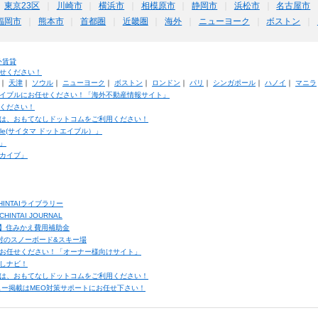
東京23区
川崎市
横浜市
相模原市
静岡市
浜松市
名古屋市
福岡市
熊本市
首都圏
近畿圏
海外
ニューヨーク
ボストン
外賃貸
せください！
｜
天津
｜
ソウル
｜
ニューヨーク
｜
ボストン
｜
ロンドン
｜
パリ
｜
シンガポール
｜
ハノイ
｜
マニラ
イブルにお任せください！「海外不動産情報サイト」
ください！
は、おもてなしドットコムをご利用ください！
ble(サイタマ ドットエイブル）」
」
カイブ」
INTAIライブラリー
TAI JOURNAL
ク】住みかえ費用補助金
馬村のスノーボード&スキー場
お任せください！「オーナー様向けサイト」
しナビ！
は、おもてなしドットコムをご利用ください！
ュー掲載はMEO対策サポートにお任せ下さい！