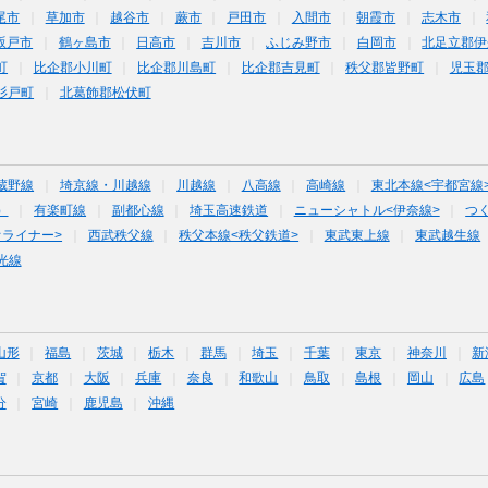
尾市
草加市
越谷市
蕨市
戸田市
入間市
朝霞市
志木市
坂戸市
鶴ヶ島市
日高市
吉川市
ふじみ野市
白岡市
北足立郡伊
町
比企郡小川町
比企郡川島町
比企郡吉見町
秩父郡皆野町
児玉
杉戸町
北葛飾郡松伏町
蔵野線
埼京線・川越線
川越線
八高線
高崎線
東北本線<宇都宮線
）
有楽町線
副都心線
埼玉高速鉄道
ニューシャトル<伊奈線>
つ
オライナー>
西武秩父線
秩父本線<秩父鉄道>
東武東上線
東武越生線
光線
山形
福島
茨城
栃木
群馬
埼玉
千葉
東京
神奈川
新
賀
京都
大阪
兵庫
奈良
和歌山
鳥取
島根
岡山
広島
分
宮崎
鹿児島
沖縄