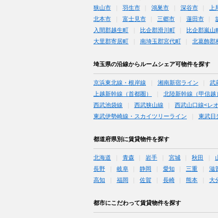
狭山市
羽生市
鴻巣市
深谷市
上
北本市
富士見市
三郷市
蓮田市
入間郡越生町
比企郡滑川町
比企郡嵐山
大里郡寄居町
南埼玉郡宮代町
北葛飾郡
埼玉県の沿線からルームシェア可物件を探す
京浜東北線・根岸線
湘南新宿ライン
武
上越新幹線（首都圏）
北陸新幹線（甲信越
西武池袋線
西武狭山線
西武山口線<レ
東武伊勢崎線・スカイツリーライン
東武日
都道府県別に賃貸物件を探す
北海道
青森
岩手
宮城
秋田
長野
岐阜
静岡
愛知
三重
滋
高知
福岡
佐賀
長崎
熊本
大
都市にこだわって賃貸物件を探す