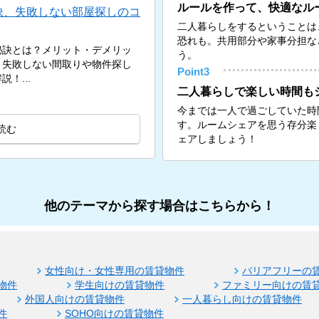
ルールを作って、快適なル
訣、失敗しない部屋探しのコ
二人暮らしをするということは
恐れも。共用部分や家事分担な
秘訣とは？メリット・デメリッ
う。
、失敗しない間取りや物件探し
Point3
！...
二人暮らしで楽しい時間も
今までは一人で過ごしていた時
す。ルームシェアを思う存分楽
読む
ェアしましょう！
他のテーマから探す場合はこちらから！
女性向け・女性専用の賃貸物件
バリアフリーの
物件
学生向けの賃貸物件
ファミリー向けの賃
外国人向けの賃貸物件
一人暮らし向けの賃貸物件
件
SOHO向けの賃貸物件