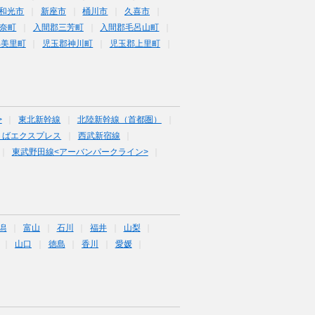
和光市
新座市
桶川市
久喜市
奈町
入間郡三芳町
入間郡毛呂山町
郡美里町
児玉郡神川町
児玉郡上里町
>
東北新幹線
北陸新幹線（首都圏）
くばエクスプレス
西武新宿線
東武野田線<アーバンパークライン>
潟
富山
石川
福井
山梨
山口
徳島
香川
愛媛