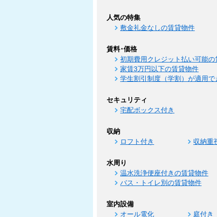
人気の特集
敷金礼金なしの賃貸物件
賃料･価格
初期費用クレジット払い可能の
家賃3万円以下の賃貸物件
学生割引制度（学割）が適用で
セキュリティ
宅配ボックス付き
収納
ロフト付き
収納重
水周り
温水洗浄便座付きの賃貸物件
バス・トイレ別の賃貸物件
室内設備
オール電化
庭付き