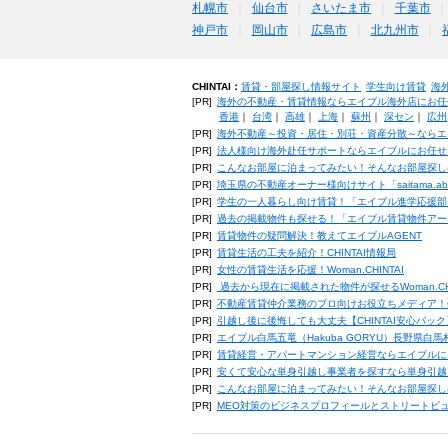
札幌市
仙台市
さいたま市
千葉市
神戸市
岡山市
広島市
北九州市
CHINTAI：
賃貸・部屋探し情報サイト
学生向け賃貸
海
[PR]
海外の不動産・賃貸情報ならエイブル海外店にお任
香港
｜
台湾
｜
高雄
｜
上海
｜
蘇州
｜
深セン
｜
広州
[PR]
海外不動産～投資・居住・別荘・資産分散～ならエ
[PR]
法人様向け海外赴任サポートならエイブルにお任せ
[PR]
こんなお部屋に泊まってみたい！そんなお部屋探し
[PR]
埼玉県の不動産オーナー様向けサイト「saitama.a
[PR]
学生の一人暮らし向け賃貸！「エイブル進学応援部
[PR]
過去の掲載物件も探せる！「エイブル賃貸物件アー
[PR]
賃貸物件の疑問解決！教えてエイブルAGENT
[PR]
賃貸生活の工夫を紹介！CHINTAI情報局
[PR]
女性の賃貸生活を応援！Woman.CHINTAI
[PR]
過去から現在に掲載された物件が探せるWoman.CH
[PR]
不動産賃貸仲介業務のプロ向けお役立ちメディア！CHIN
[PR]
引越し後に後悔しても大丈夫【CHINTAI安心パッ
[PR]
エイブル白馬五竜（Hakuba GORYU）長野県白
[PR]
賃貸経営・アパートマンション経営ならエイブルに
[PR]
安くて安心な単身引越し事業者を探すなら単身引越
[PR]
こんなお部屋に泊まってみたい！そんなお部屋探し
[PR]
MEO対策のビジネスプロフィールとストリートビ