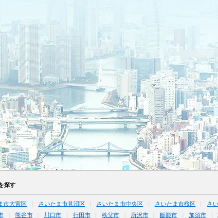
を探す
ま市大宮区
さいたま市見沼区
さいたま市中央区
さいたま市桜区
さ
市
熊谷市
川口市
行田市
秩父市
所沢市
飯能市
加須市