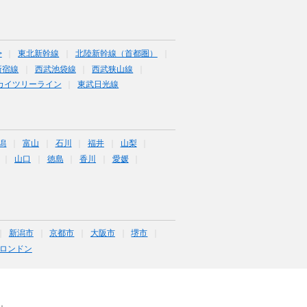
>
東北新幹線
北陸新幹線（首都圏）
新宿線
西武池袋線
西武狭山線
カイツリーライン
東武日光線
潟
富山
石川
福井
山梨
山口
徳島
香川
愛媛
新潟市
京都市
大阪市
堺市
ロンドン