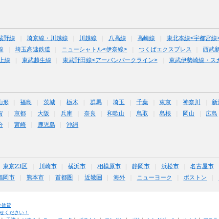
蔵野線
埼京線・川越線
川越線
八高線
高崎線
東北本線<宇都宮線
線
埼玉高速鉄道
ニューシャトル<伊奈線>
つくばエクスプレス
西武
上線
東武越生線
東武野田線<アーバンパークライン>
東武伊勢崎線・ス
山形
福島
茨城
栃木
群馬
埼玉
千葉
東京
神奈川
新
賀
京都
大阪
兵庫
奈良
和歌山
鳥取
島根
岡山
広島
分
宮崎
鹿児島
沖縄
東京23区
川崎市
横浜市
相模原市
静岡市
浜松市
名古屋市
福岡市
熊本市
首都圏
近畿圏
海外
ニューヨーク
ボストン
外賃貸
せください！