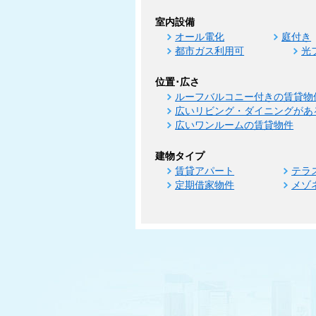
室内設備
オール電化
庭付き
都市ガス利用可
光
位置･広さ
ルーフバルコニー付きの賃貸物
広いリビング・ダイニングがあ
広いワンルームの賃貸物件
建物タイプ
賃貸アパート
テラ
定期借家物件
メゾ