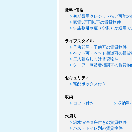
賃料･価格
初期費用クレジット払い可能の
家賃3万円以下の賃貸物件
学生割引制度（学割）が適用で
ライフスタイル
子供部屋・子供可の賃貸物件
ペット可・ペット相談可の賃貸
二人暮らし向け賃貸物件
シニア・高齢者相談可の賃貸物
セキュリティ
宅配ボックス付き
収納
ロフト付き
収納重
水周り
温水洗浄便座付きの賃貸物件
バス・トイレ別の賃貸物件