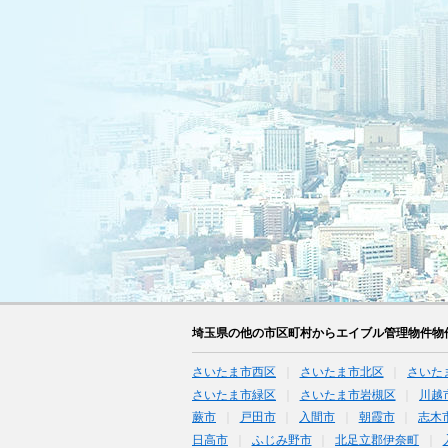
埼玉県の他の市区町村からエイブル管理物件物
さいたま市西区
さいたま市北区
さいた
さいたま市緑区
さいたま市岩槻区
川越
蕨市
戸田市
入間市
朝霞市
志木
日高市
ふじみ野市
北足立郡伊奈町