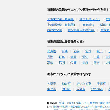
埼玉県の沿線からエイブル管理物件物件を探す
京浜東北線・根岸線
湘南新宿ライン
武
上越新幹線（首都圏）
有楽町線
副都心
西武秩父線
秩父本線<秩父鉄道>
東武東
都道府県別に賃貸物件を探す
北海道
青森
岩手
宮城
秋田
長野
岐阜
静岡
愛知
三重
滋
高知
福岡
佐賀
長崎
熊本
大
都市にこだわって賃貸物件を探す
札幌市
仙台市
さいたま市
千葉市
神戸市
岡山市
広島市
北九州市
CHINTAI：
賃貸・部屋探し情報サイト
学生向け賃貸
海
[PR]
海外の不動産・賃貸情報ならエイブル海外店にお任