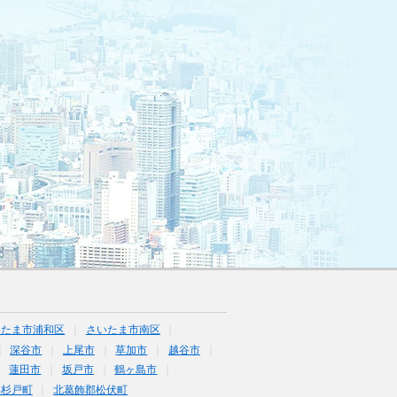
いたま市浦和区
さいたま市南区
深谷市
上尾市
草加市
越谷市
蓮田市
坂戸市
鶴ヶ島市
郡杉戸町
北葛飾郡松伏町