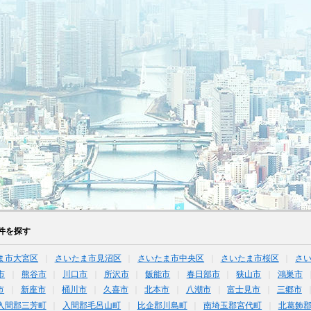
件を探す
ま市大宮区
さいたま市見沼区
さいたま市中央区
さいたま市桜区
さ
市
熊谷市
川口市
所沢市
飯能市
春日部市
狭山市
鴻巣市
市
新座市
桶川市
久喜市
北本市
八潮市
富士見市
三郷市
入間郡三芳町
入間郡毛呂山町
比企郡川島町
南埼玉郡宮代町
北葛飾