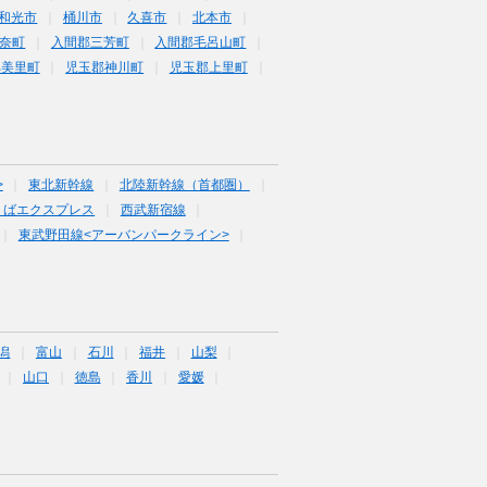
和光市
桶川市
久喜市
北本市
奈町
入間郡三芳町
入間郡毛呂山町
郡美里町
児玉郡神川町
児玉郡上里町
>
東北新幹線
北陸新幹線（首都圏）
くばエクスプレス
西武新宿線
東武野田線<アーバンパークライン>
潟
富山
石川
福井
山梨
山口
徳島
香川
愛媛