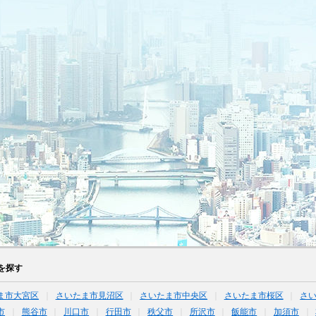
を探す
ま市大宮区
さいたま市見沼区
さいたま市中央区
さいたま市桜区
さ
市
熊谷市
川口市
行田市
秩父市
所沢市
飯能市
加須市