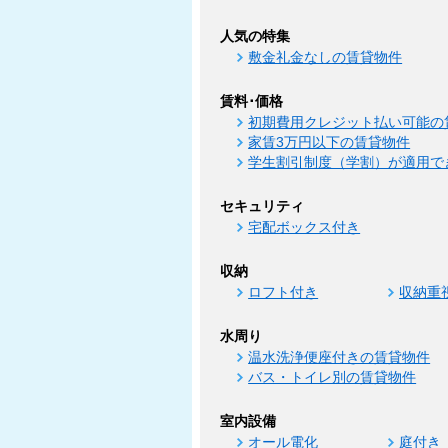
人気の特集
敷金礼金なしの賃貸物件
賃料･価格
初期費用クレジット払い可能の
家賃3万円以下の賃貸物件
学生割引制度（学割）が適用で
セキュリティ
宅配ボックス付き
収納
ロフト付き
収納重
水周り
温水洗浄便座付きの賃貸物件
バス・トイレ別の賃貸物件
室内設備
オール電化
庭付き