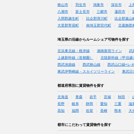
狭山市
羽生市
鴻巣市
深谷市
上
八潮市
富士見市
三郷市
蓮田市
入間郡越生町
比企郡滑川町
比企郡嵐山
大里郡寄居町
南埼玉郡宮代町
北葛飾郡
埼玉県の沿線からルームシェア可物件を探す
京浜東北線・根岸線
湘南新宿ライン
武
上越新幹線（首都圏）
北陸新幹線（甲信越
西武池袋線
西武狭山線
西武山口線<レ
東武伊勢崎線・スカイツリーライン
東武日
都道府県別に賃貸物件を探す
北海道
青森
岩手
宮城
秋田
長野
岐阜
静岡
愛知
三重
滋
高知
福岡
佐賀
長崎
熊本
大
都市にこだわって賃貸物件を探す