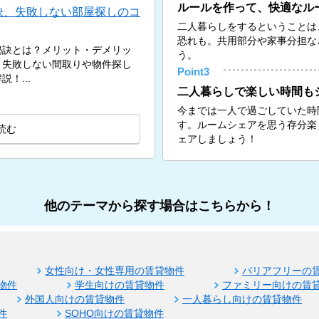
ルールを作って、快適なル
訣、失敗しない部屋探しのコ
二人暮らしをするということは
恐れも。共用部分や家事分担な
秘訣とは？メリット・デメリッ
う。
、失敗しない間取りや物件探し
Point3
！...
二人暮らしで楽しい時間も
今までは一人で過ごしていた時
す。ルームシェアを思う存分楽
読む
ェアしましょう！
他のテーマから探す場合はこちらから！
女性向け・女性専用の賃貸物件
バリアフリーの
物件
学生向けの賃貸物件
ファミリー向けの賃
外国人向けの賃貸物件
一人暮らし向けの賃貸物件
件
SOHO向けの賃貸物件