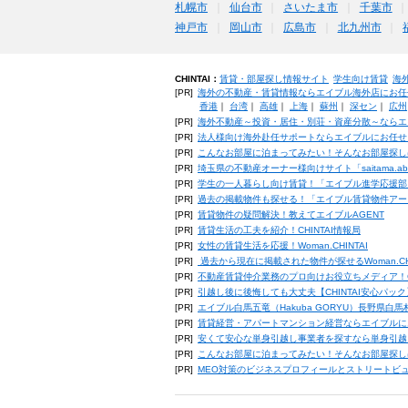
札幌市
仙台市
さいたま市
千葉市
神戸市
岡山市
広島市
北九州市
CHINTAI：
賃貸・部屋探し情報サイト
学生向け賃貸
海
[PR]
海外の不動産・賃貸情報ならエイブル海外店にお任
香港
｜
台湾
｜
高雄
｜
上海
｜
蘇州
｜
深セン
｜
広州
[PR]
海外不動産～投資・居住・別荘・資産分散～ならエ
[PR]
法人様向け海外赴任サポートならエイブルにお任せ
[PR]
こんなお部屋に泊まってみたい！そんなお部屋探し
[PR]
埼玉県の不動産オーナー様向けサイト「saitama.a
[PR]
学生の一人暮らし向け賃貸！「エイブル進学応援部
[PR]
過去の掲載物件も探せる！「エイブル賃貸物件アー
[PR]
賃貸物件の疑問解決！教えてエイブルAGENT
[PR]
賃貸生活の工夫を紹介！CHINTAI情報局
[PR]
女性の賃貸生活を応援！Woman.CHINTAI
[PR]
過去から現在に掲載された物件が探せるWoman.CH
[PR]
不動産賃貸仲介業務のプロ向けお役立ちメディア！CHIN
[PR]
引越し後に後悔しても大丈夫【CHINTAI安心パッ
[PR]
エイブル白馬五竜（Hakuba GORYU）長野県白
[PR]
賃貸経営・アパートマンション経営ならエイブルに
[PR]
安くて安心な単身引越し事業者を探すなら単身引越
[PR]
こんなお部屋に泊まってみたい！そんなお部屋探し
[PR]
MEO対策のビジネスプロフィールとストリートビ