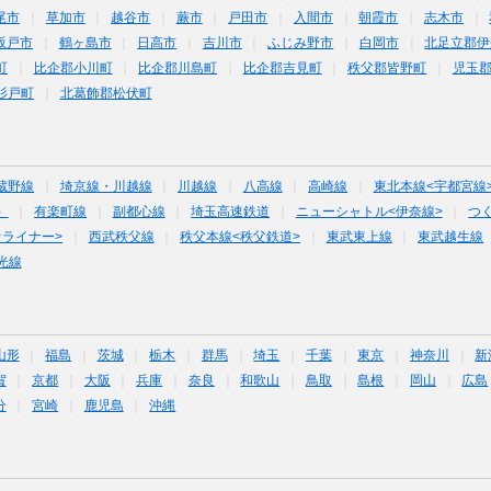
尾市
草加市
越谷市
蕨市
戸田市
入間市
朝霞市
志木市
坂戸市
鶴ヶ島市
日高市
吉川市
ふじみ野市
白岡市
北足立郡伊
町
比企郡小川町
比企郡川島町
比企郡吉見町
秩父郡皆野町
児玉
杉戸町
北葛飾郡松伏町
蔵野線
埼京線・川越線
川越線
八高線
高崎線
東北本線<宇都宮線
）
有楽町線
副都心線
埼玉高速鉄道
ニューシャトル<伊奈線>
つ
オライナー>
西武秩父線
秩父本線<秩父鉄道>
東武東上線
東武越生線
光線
山形
福島
茨城
栃木
群馬
埼玉
千葉
東京
神奈川
新
賀
京都
大阪
兵庫
奈良
和歌山
鳥取
島根
岡山
広島
分
宮崎
鹿児島
沖縄