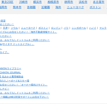
東京23区
川崎市
横浜市
相模原市
静岡市
浜松市
名古屋市
福岡市
熊本市
首都圏
近畿圏
海外
ニューヨーク
ボストン
外賃貸
せください！
｜
天津
｜
ソウル
｜
ニューヨーク
｜
ボストン
｜
ロンドン
｜
パリ
｜
シンガポール
｜
ハノイ
｜
マニラ
イブルにお任せください！「海外不動産情報サイト」
ください！
は、おもてなしドットコムをご利用ください！
ble(サイタマ ドットエイブル）」
」
カイブ」
INTAIライブラリー
TAI JOURNAL
ク】住みかえ費用補助金
馬村のスノーボード&スキー場
お任せください！「オーナー様向けサイト」
しナビ！
は、おもてなしドットコムをご利用ください！
ュー掲載はMEO対策サポートにお任せ下さい！