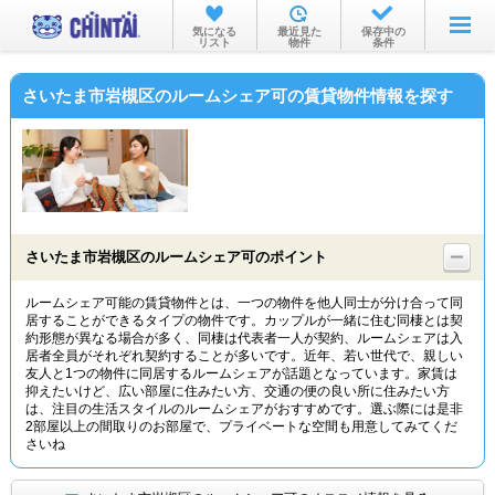
お部屋を探す
気になる
最近見た
保存中の
リスト
物件
条件
沿線・駅から
さいたま市岩槻区のルームシェア可の賃貸物件情報を探す
住所から
家賃相場から
通勤通学時間から
物件特集から
さいたま市岩槻区のルームシェア可のポイント
不動産会社から
ルームシェア可能の賃貸物件とは、一つの物件を他人同士が分け合って同
居することができるタイプの物件です。カップルが一緒に住む同棲とは契
TOP
約形態が異なる場合が多く、同棲は代表者一人が契約、ルームシェアは入
居者全員がそれぞれ契約することが多いです。近年、若い世代で、親しい
友人と1つの物件に同居するルームシェアが話題となっています。家賃は
抑えたいけど、広い部屋に住みたい方、交通の便の良い所に住みたい方
は、注目の生活スタイルのルームシェアがおすすめです。選ぶ際には是非
2部屋以上の間取りのお部屋で、プライベートな空間も用意してみてくだ
さいね