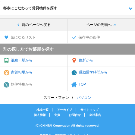
都市にこだわって賃貸物件を探す
前のページへ戻る
ページの先頭へ
気になるリスト
保存中の条件
別の探し方でお部屋を探す
沿線・駅から
住所から
家賃相場から
通勤通学時間から
物件特集から
TOP
スマートフォン
パソコン
地域一覧
アーカイブ
サイトマップ
個人情報
免責
お問合せ
会社案内
(C) CHINTAI Corporation All rights reserved.