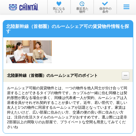
お部屋を探す
気になる
最近見た
保存中の
リスト
物件
条件
沿線・駅から
北陸新幹線（首都圏）のルームシェア可の賃貸物件情報を探
住所から
す
家賃相場から
通勤通学時間から
物件特集から
北陸新幹線（首都圏）のルームシェア可のポイント
不動産会社から
ルームシェア可能の賃貸物件とは、一つの物件を他人同士が分け合って同
TOP
居することができるタイプの物件です。カップルが一緒に住む同棲とは契
約形態が異なる場合が多く、同棲は代表者一人が契約、ルームシェアは入
居者全員がそれぞれ契約することが多いです。近年、若い世代で、親しい
友人と1つの物件に同居するルームシェアが話題となっています。家賃は
抑えたいけど、広い部屋に住みたい方、交通の便の良い所に住みたい方
は、注目の生活スタイルのルームシェアがおすすめです。選ぶ際には是非
2部屋以上の間取りのお部屋で、プライベートな空間も用意してみてくだ
さいね