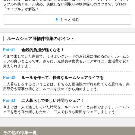
ラブルを防ぐルール決め、失敗しない間取りや物件探しのコツまで、プロの
「エイブル」が解説！...
もっと読む
ルームシェア可物件特集のポイント
Point1
金銭的負担が軽くなる！
今まで出していた家賃で、よりよいグレードのお部屋に住めるのが、ルームシ
ェアの良いところです。さらに、光熱費や食費もシェアすれば、生活費が安く
抑えられますよ。
Point2
ルールを作って、快適なルームシェアライフを
二人暮らしをするということは、もちろん価値観のずれも出てくる恐れも。共
用部分や家事分担など、ルールを決めてから始めましょう。
Point3
二人暮らしで楽しい時間もシェア！
今までは一人で過ごしていた時間を、ルームメイトと共有できます。ルームシ
ェアを思う存分楽しむために、二人でおうち時間をシェアしましょう！
その他の特集一覧