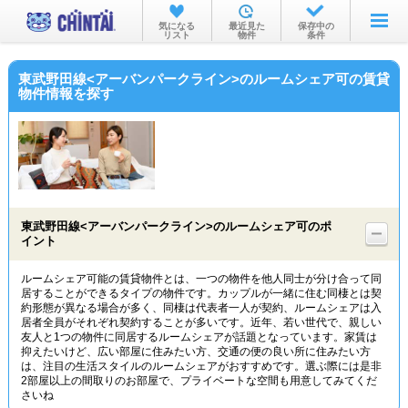
お部屋を探す
気になる
最近見た
保存中の
リスト
物件
条件
沿線・駅から
東武野田線<アーバンパークライン>のルームシェア可の賃貸
住所から
物件情報を探す
家賃相場から
通勤通学時間から
物件特集から
東武野田線<アーバンパークライン>のルームシェア可のポ
不動産会社から
イント
TOP
ルームシェア可能の賃貸物件とは、一つの物件を他人同士が分け合って同
居することができるタイプの物件です。カップルが一緒に住む同棲とは契
約形態が異なる場合が多く、同棲は代表者一人が契約、ルームシェアは入
居者全員がそれぞれ契約することが多いです。近年、若い世代で、親しい
友人と1つの物件に同居するルームシェアが話題となっています。家賃は
抑えたいけど、広い部屋に住みたい方、交通の便の良い所に住みたい方
は、注目の生活スタイルのルームシェアがおすすめです。選ぶ際には是非
2部屋以上の間取りのお部屋で、プライベートな空間も用意してみてくだ
さいね