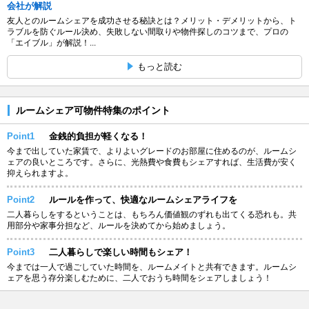
会社が解説
友人とのルームシェアを成功させる秘訣とは？メリット・デメリットから、ト
ラブルを防ぐルール決め、失敗しない間取りや物件探しのコツまで、プロの
「エイブル」が解説！...
もっと読む
ルームシェア可物件特集のポイント
Point1
金銭的負担が軽くなる！
今まで出していた家賃で、よりよいグレードのお部屋に住めるのが、ルームシ
ェアの良いところです。さらに、光熱費や食費もシェアすれば、生活費が安く
抑えられますよ。
Point2
ルールを作って、快適なルームシェアライフを
二人暮らしをするということは、もちろん価値観のずれも出てくる恐れも。共
用部分や家事分担など、ルールを決めてから始めましょう。
Point3
二人暮らしで楽しい時間もシェア！
今までは一人で過ごしていた時間を、ルームメイトと共有できます。ルームシ
ェアを思う存分楽しむために、二人でおうち時間をシェアしましょう！