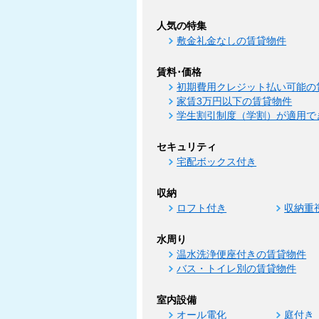
人気の特集
敷金礼金なしの賃貸物件
賃料･価格
初期費用クレジット払い可能の
家賃3万円以下の賃貸物件
学生割引制度（学割）が適用で
セキュリティ
宅配ボックス付き
収納
ロフト付き
収納重
水周り
温水洗浄便座付きの賃貸物件
バス・トイレ別の賃貸物件
室内設備
オール電化
庭付き