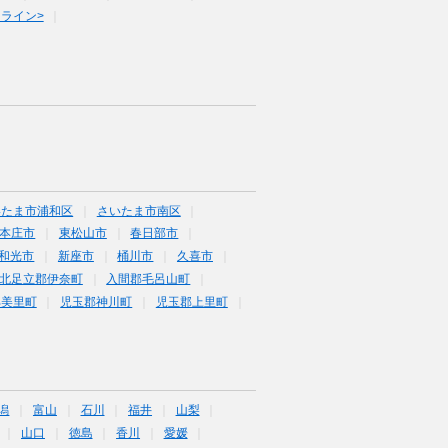
ライン>
いたま市浦和区
さいたま市南区
本庄市
東松山市
春日部市
和光市
新座市
桶川市
久喜市
北足立郡伊奈町
入間郡毛呂山町
郡美里町
児玉郡神川町
児玉郡上里町
潟
富山
石川
福井
山梨
山口
徳島
香川
愛媛