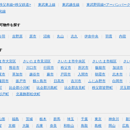
秩父本線<秩父鉄道>
東武東上線
東武越生線
東武野田線<アーバンパーク
光線
ア可物件を探す
今羽
吉野原
原市
沼南
丸山
志久
伊奈中央
羽貫
内宿
す
ま市大宮区
さいたま市見沼区
さいたま市中央区
さいたま市桜区
さ
市
熊谷市
川口市
行田市
秩父市
所沢市
飯能市
加須市
尾市
草加市
越谷市
蕨市
戸田市
入間市
朝霞市
志木市
蓮田市
坂戸市
鶴ヶ島市
日高市
吉川市
ふじみ野市
白岡市
町
比企郡小川町
比企郡川島町
比企郡吉見町
秩父郡皆野町
児玉
杉戸町
北葛飾郡松伏町
山形
福島
茨城
栃木
群馬
埼玉
千葉
東京
神奈川
新
賀
京都
大阪
兵庫
奈良
和歌山
鳥取
島根
岡山
広島