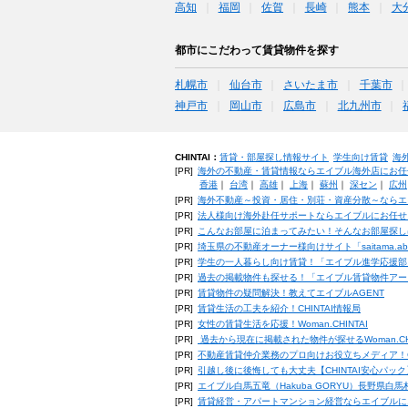
高知
福岡
佐賀
長崎
熊本
大
都市にこだわって賃貸物件を探す
札幌市
仙台市
さいたま市
千葉市
神戸市
岡山市
広島市
北九州市
CHINTAI：
賃貸・部屋探し情報サイト
学生向け賃貸
海
[PR]
海外の不動産・賃貸情報ならエイブル海外店にお任
香港
｜
台湾
｜
高雄
｜
上海
｜
蘇州
｜
深セン
｜
広州
[PR]
海外不動産～投資・居住・別荘・資産分散～ならエ
[PR]
法人様向け海外赴任サポートならエイブルにお任せ
[PR]
こんなお部屋に泊まってみたい！そんなお部屋探し
[PR]
埼玉県の不動産オーナー様向けサイト「saitama.a
[PR]
学生の一人暮らし向け賃貸！「エイブル進学応援部
[PR]
過去の掲載物件も探せる！「エイブル賃貸物件アー
[PR]
賃貸物件の疑問解決！教えてエイブルAGENT
[PR]
賃貸生活の工夫を紹介！CHINTAI情報局
[PR]
女性の賃貸生活を応援！Woman.CHINTAI
[PR]
過去から現在に掲載された物件が探せるWoman.CH
[PR]
不動産賃貸仲介業務のプロ向けお役立ちメディア！CHIN
[PR]
引越し後に後悔しても大丈夫【CHINTAI安心パッ
[PR]
エイブル白馬五竜（Hakuba GORYU）長野県白
[PR]
賃貸経営・アパートマンション経営ならエイブルに