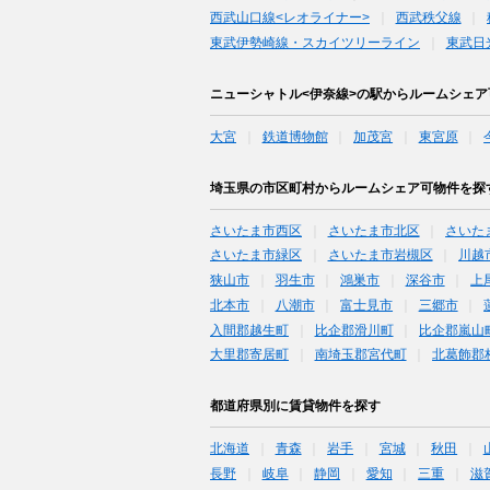
西武山口線<レオライナー>
西武秩父線
東武伊勢崎線・スカイツリーライン
東武日
ニューシャトル<伊奈線>の駅からルームシェ
大宮
鉄道博物館
加茂宮
東宮原
埼玉県の市区町村からルームシェア可物件を探
さいたま市西区
さいたま市北区
さいた
さいたま市緑区
さいたま市岩槻区
川越
狭山市
羽生市
鴻巣市
深谷市
上
北本市
八潮市
富士見市
三郷市
入間郡越生町
比企郡滑川町
比企郡嵐山
大里郡寄居町
南埼玉郡宮代町
北葛飾郡
都道府県別に賃貸物件を探す
北海道
青森
岩手
宮城
秋田
長野
岐阜
静岡
愛知
三重
滋