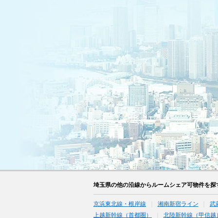
埼玉県の他の沿線からルームシェア可物件を探
京浜東北線・根岸線
湘南新宿ライン
武
上越新幹線（首都圏）
北陸新幹線（甲信越