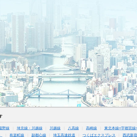
す
蔵野線
埼京線・川越線
川越線
八高線
高崎線
東北本線<宇都宮線
）
有楽町線
副都心線
埼玉高速鉄道
つくばエクスプレス
西武新