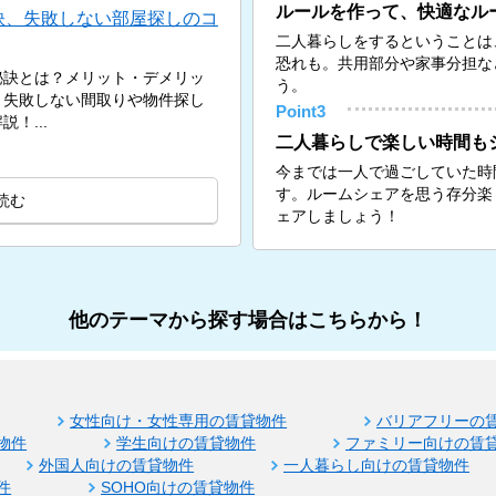
ルールを作って、快適なル
訣、失敗しない部屋探しのコ
二人暮らしをするということは
恐れも。共用部分や家事分担な
秘訣とは？メリット・デメリッ
う。
、失敗しない間取りや物件探し
Point3
！...
二人暮らしで楽しい時間も
今までは一人で過ごしていた時
す。ルームシェアを思う存分楽
読む
ェアしましょう！
他のテーマから探す場合はこちらから！
女性向け・女性専用の賃貸物件
バリアフリーの
物件
学生向けの賃貸物件
ファミリー向けの賃
外国人向けの賃貸物件
一人暮らし向けの賃貸物件
件
SOHO向けの賃貸物件