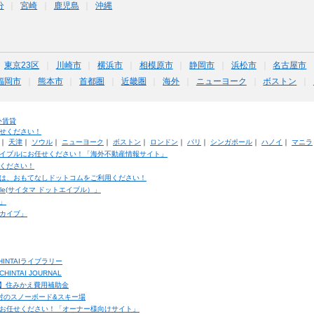
分
宮崎
鹿児島
沖縄
東京23区
川崎市
横浜市
相模原市
静岡市
浜松市
名古屋市
福岡市
熊本市
首都圏
近畿圏
海外
ニューヨーク
ボストン
外賃貸
せください！
｜
天津
｜
ソウル
｜
ニューヨーク
｜
ボストン
｜
ロンドン
｜
パリ
｜
シンガポール
｜
ハノイ
｜
マニラ
イブルにお任せください！「海外不動産情報サイト」
ください！
は、おもてなしドットコムをご利用ください！
ble(サイタマ ドットエイブル）」
」
カイブ」
INTAIライブラリー
TAI JOURNAL
ク】住みかえ費用補助金
馬村のスノーボード&スキー場
お任せください！「オーナー様向けサイト」