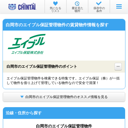
お部屋を探す
気になる
最近見た
保存中の
リスト
物件
条件
沿線・駅から
白岡市のエイブル保証管理物件の賃貸物件情報を探す
住所から
家賃相場から
通勤通学時間から
物件特集から
白岡市のエイブル保証管理物件のポイント
不動産会社から
エイブル保証管理物件を検索できる特集です。エイブル保証（株）が一括
して物件を借り上げて管理している物件なので安全で清潔！
TOP
白岡市のエイブル保証管理物件のオススメ情報を見る
沿線・住所から探す
白岡市のエイブル保証管理物件