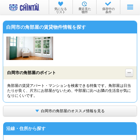
お部屋を探す
気になる
最近見た
保存中の
リスト
物件
条件
沿線・駅から
白岡市の角部屋の賃貸物件情報を探す
住所から
家賃相場から
通勤通学時間から
物件特集から
白岡市の角部屋のポイント
不動産会社から
角部屋の賃貸アパート・マンションを検索できる特集です。角部屋は日当
たりが良く、片方にお部屋がないため、中部屋に比べお隣の生活音が気に
TOP
なりにくいです。
白岡市の角部屋のオススメ情報を見る
沿線・住所から探す