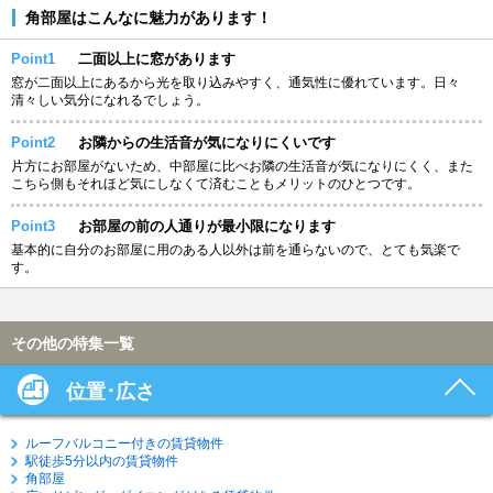
角部屋はこんなに魅力があります！
Point1
二面以上に窓があります
窓が二面以上にあるから光を取り込みやすく、通気性に優れています。日々
清々しい気分になれるでしょう。
Point2
お隣からの生活音が気になりにくいです
片方にお部屋がないため、中部屋に比べお隣の生活音が気になりにくく、また
こちら側もそれほど気にしなくて済むこともメリットのひとつです。
Point3
お部屋の前の人通りが最小限になります
基本的に自分のお部屋に用のある人以外は前を通らないので、とても気楽で
す。
その他の特集一覧
位置･広さ
ルーフバルコニー付きの賃貸物件
駅徒歩5分以内の賃貸物件
角部屋