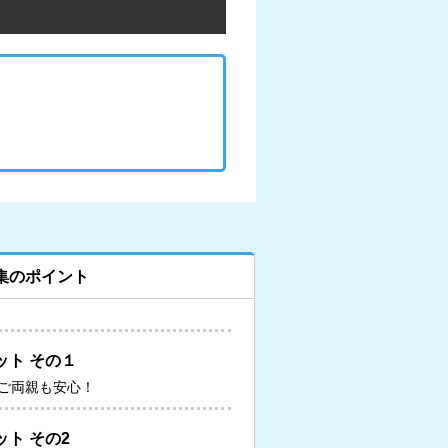
集のポイント
ット その１
ご両親も安心！
ト その2