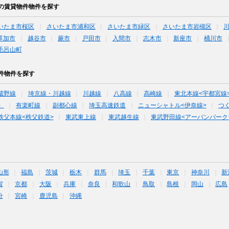
の賃貸物件物件を探す
いたま市桜区
さいたま市浦和区
さいたま市緑区
さいたま市岩槻区
草加市
越谷市
蕨市
戸田市
入間市
志木市
新座市
桶川市
毛呂山町
件物件を探す
蔵野線
埼京線・川越線
川越線
八高線
高崎線
東北本線<宇都宮線
）
有楽町線
副都心線
埼玉高速鉄道
ニューシャトル<伊奈線>
つ
秩父本線<秩父鉄道>
東武東上線
東武越生線
東武野田線<アーバンパーク
山形
福島
茨城
栃木
群馬
埼玉
千葉
東京
神奈川
新
賀
京都
大阪
兵庫
奈良
和歌山
鳥取
島根
岡山
広島
分
宮崎
鹿児島
沖縄