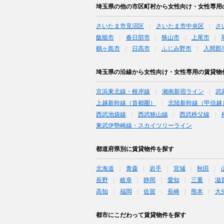
埼玉県の他の市区町村から女性向け・女性専用
さいたま市見沼区
さいたま市中央区
さ
飯能市
春日部市
狭山市
上尾市
鶴ヶ島市
日高市
ふじみ野市
入間郡
埼玉県の沿線から女性向け・女性専用の賃貸物
京浜東北線・根岸線
湘南新宿ライン
武
上越新幹線（首都圏）
北陸新幹線（甲信越
西武池袋線
西武狭山線
西武秩父線
東武伊勢崎線・スカイツリーライン
都道府県別に賃貸物件を探す
北海道
青森
岩手
宮城
秋田
長野
岐阜
静岡
愛知
三重
滋
高知
福岡
佐賀
長崎
熊本
大
都市にこだわって賃貸物件を探す