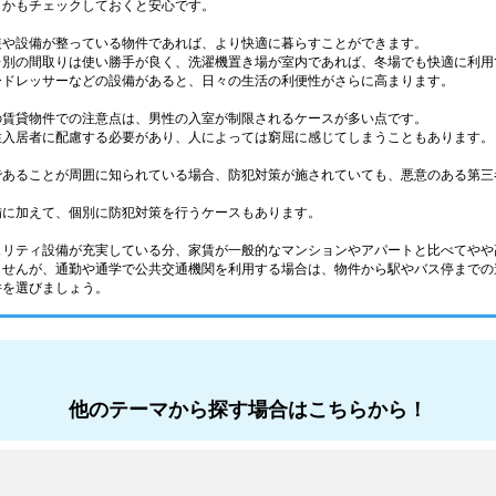
うかもチェックしておくと安心です。
装や設備が整っている物件であれば、より快適に暮らすことができます。
レ別の間取りは使い勝手が良く、洗濯機置き場が室内であれば、冬場でも快適に利用
ードレッサーなどの設備があると、日々の生活の利便性がさらに高まります。
の賃貸物件での注意点は、男性の入室が制限されるケースが多い点です。
性入居者に配慮する必要があり、人によっては窮屈に感じてしまうこともあります。
であることが周囲に知られている場合、防犯対策が施されていても、悪意のある第三
備に加えて、個別に防犯対策を行うケースもあります。
ュリティ設備が充実している分、家賃が一般的なマンションやアパートと比べてやや
ませんが、通勤や通学で公共交通機関を利用する場合は、物件から駅やバス停までの
件を選びましょう。
他のテーマから探す場合はこちらから！