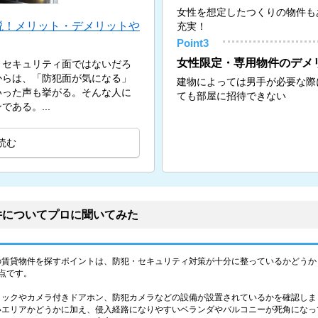
女性を想定したつくりの物件も
説！メリット・デメリットや
充実！
Point3
女性限定・専用物件のデメ
、セキュリティ面ではないだろ
からは、「防犯面が気になる」
建物によっては男手が必要な際
いった声も挙がる。そんな人に
ても部屋に招待できない
ある。...
読む
件についてプロに聞いてみた
の賃貸物件を探すポイントは、防犯・セキュリティ対策が十分に整っているかどうか
点です。
ロックやカメラ付きドアホン、防犯カメラなどの設備が設置されているかを確認しま
いエリアかどうかに加え、侵入経路になりやすいベランダやバルコニーが死角になっ