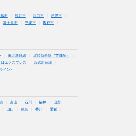
川越市
熊谷市
川口市
所沢市
富士見市
三郷市
坂戸市
>
東北新幹線
北陸新幹線（首都圏）
くばエクスプレス
西武新宿線
ライン>
潟
富山
石川
福井
山梨
山口
徳島
香川
愛媛