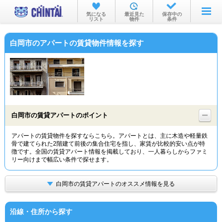
お部屋を探す
気になる
最近見た
保存中の
リスト
物件
条件
沿線・駅から
白岡市のアパートの賃貸物件情報を探す
住所から
家賃相場から
通勤通学時間から
物件特集から
白岡市の賃貸アパートのポイント
不動産会社から
アパートの賃貸物件を探すならこちら。アパートとは、主に木造や軽量鉄
骨で建てられた2階建て前後の集合住宅を指し、家賃が比較的安い点が特
TOP
徴です。全国の賃貸アパート情報を掲載しており、一人暮らしからファミ
リー向けまで幅広い条件で探せます。
白岡市の賃貸アパートのオススメ情報を見る
沿線・住所から探す