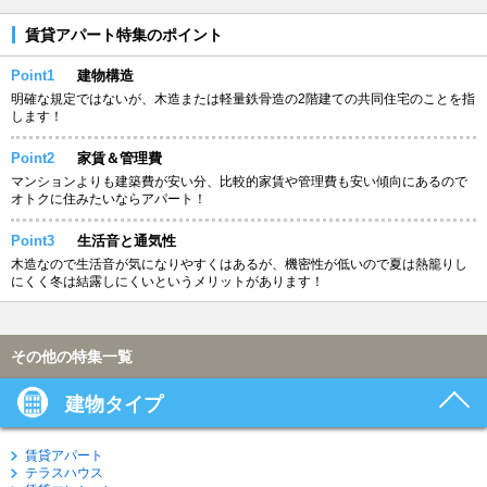
賃貸アパート特集のポイント
Point1
建物構造
明確な規定ではないが、木造または軽量鉄骨造の2階建ての共同住宅のことを指
します！
Point2
家賃＆管理費
マンションよりも建築費が安い分、比較的家賃や管理費も安い傾向にあるので
オトクに住みたいならアパート！
Point3
生活音と通気性
木造なので生活音が気になりやすくはあるが、機密性が低いので夏は熱籠りし
にくく冬は結露しにくいというメリットがあります！
その他の特集一覧
建物タイプ
賃貸アパート
テラスハウス