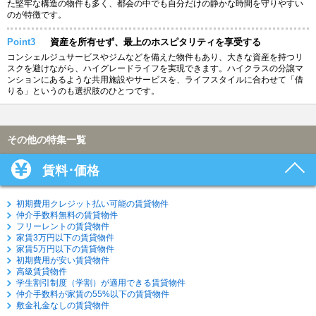
た堅牢な構造の物件も多く、都会の中でも自分だけの静かな時間を守りやすい
のが特徴です。
Point3
資産を所有せず、最上のホスピタリティを享受する
コンシェルジュサービスやジムなどを備えた物件もあり、大きな資産を持つリ
スクを避けながら、ハイグレードライフを実現できます。ハイクラスの分譲マ
ンションにあるような共用施設やサービスを、ライフスタイルに合わせて「借
りる」というのも選択肢のひとつです。
その他の特集一覧
賃料･価格
初期費用クレジット払い可能の賃貸物件
仲介手数料無料の賃貸物件
フリーレントの賃貸物件
家賃3万円以下の賃貸物件
家賃5万円以下の賃貸物件
初期費用が安い賃貸物件
高級賃貸物件
学生割引制度（学割）が適用できる賃貸物件
仲介手数料が家賃の55%以下の賃貸物件
敷金礼金なしの賃貸物件