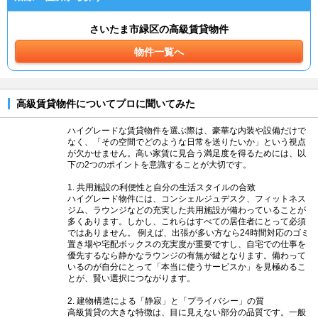
さいたま市緑区の高級賃貸物件
物件一覧へ
高級賃貸物件についてプロに聞いてみた
ハイグレードな賃貸物件を選ぶ際は、豪華な内装や設備だけで
なく、「その空間でどのような日常を送りたいか」という視点
が欠かせません。高い家賃に見合う満足度を得るためには、以
下の2つのポイントを意識することが大切です。
1. 共用施設の利便性と自分の生活スタイルの合致
ハイグレード物件には、コンシェルジュデスク、フィットネス
ジム、ラウンジなどの充実した共用施設が備わっていることが
多くあります。しかし、これらはすべての居住者にとって必須
ではありません。 例えば、出張が多い方なら24時間対応のゴミ
置き場や宅配ボックスの充実度が重要ですし、自宅での仕事を
優先するなら静かなラウンジの有無が鍵となります。備わって
いるのが自分にとって「本当に使うサービスか」を見極めるこ
とが、賢い選択につながります。
2. 建物構造による「静寂」と「プライバシー」の質
高級賃貸の大きな特徴は、目に見えない部分の品質です。一般