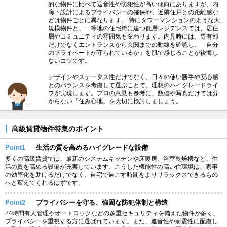
的な物件に比べて遮音性や防犯性が高い傾向にありますが、内
廊下設計によるプライバシーの確保や、近隣住戸との距離感な
どは物件ごとに異なります。 特にタワーマンションのような大
規模物件と、一等地の住宅街に建つ低層レジデンスでは、居住
層やコミュニティの雰囲気も変わります。内見時には、専有部
だけでなくエントランスから玄関までの動線を確認し、「自分
のプライベートが守られているか」を肌で感じることが後悔し
ないコツです。
デザインやステータス性だけでなく、日々の使い勝手や安心感
とのバランスを考慮して選ぶことで、理想のハイグレードライ
フが実現します。プロの意見も参考に、数値や写真だけでは分
からない「住み心地」を大切に検討しましょう。
高級賃貸物件特集のポイント
Point1
生活の質を高めるハイグレードな設備
多くの高級賃貸では、最新のシステムキッチンや床暖房、浴室乾燥機など、生
活の質を高める設備が充実しています。こうした機能性の高い住環境は、家事
の効率化を助けるだけでなく、自宅で過ごす時間をよりリラックスできるもの
へと変えてくれるはずです。
Point2
プライバシーを守る、強固な防犯体制と構造
24時間有人管理やオートロックなどの多重セキュリティを備えた物件が多く、
プライバシーを重視する方に選ばれています。また、遮音性や耐震性に配慮し