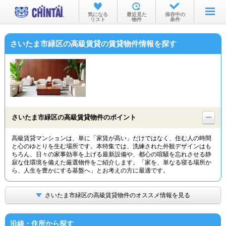
お部屋を探す
気になる
最近見た
保存中の
リスト
物件
条件
沿線・駅から
さいたま市緑区の高級賃貸の賃貸物件情報を探す
住所から
家賃相場から
通勤通学時間から
物件特集から
さいたま市緑区の高級賃貸物件のポイント
不動産会社から
高級賃貸マンションは、単に「家賃が高い」だけではなく、住む人の時間
と心のゆとりを生む場所です。本特集では、洗練された外観デザインはも
TOP
ちろん、日々の家事効率を上げる最新設備や、都心の喧騒を忘れさせる静
寂な住環境を備えた厳選物件をご紹介します。「家を、単なる寝る場所か
ら、人生を豊かにする基盤へ」とお考えの方に最適です。
さいたま市緑区の高級賃貸物件のオススメ情報を見る
沿線・住所から探す