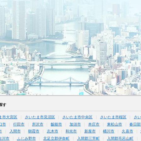
探す
ま市大宮区
さいたま市見沼区
さいたま市中央区
さいたま市桜区
さ
口市
行田市
所沢市
飯能市
加須市
本庄市
東松山市
春日部
市
入間市
朝霞市
志木市
和光市
新座市
桶川市
久喜市
吉川市
ふじみ野市
北足立郡伊奈町
入間郡三芳町
入間郡毛呂山町