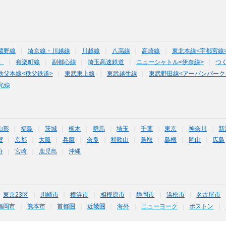
蔵野線
埼京線・川越線
川越線
八高線
高崎線
東北本線<宇都宮線
）
有楽町線
副都心線
埼玉高速鉄道
ニューシャトル<伊奈線>
つ
秩父本線<秩父鉄道>
東武東上線
東武越生線
東武野田線<アーバンパーク
光線
山形
福島
茨城
栃木
群馬
埼玉
千葉
東京
神奈川
新
賀
京都
大阪
兵庫
奈良
和歌山
鳥取
島根
岡山
広島
分
宮崎
鹿児島
沖縄
東京23区
川崎市
横浜市
相模原市
静岡市
浜松市
名古屋市
福岡市
熊本市
首都圏
近畿圏
海外
ニューヨーク
ボストン