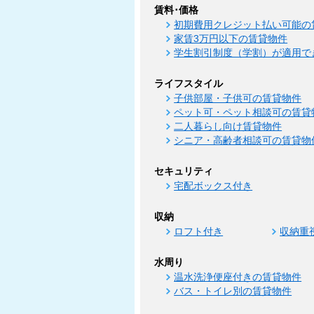
賃料･価格
初期費用クレジット払い可能の
家賃3万円以下の賃貸物件
学生割引制度（学割）が適用で
ライフスタイル
子供部屋・子供可の賃貸物件
ペット可・ペット相談可の賃貸
二人暮らし向け賃貸物件
シニア・高齢者相談可の賃貸物
セキュリティ
宅配ボックス付き
収納
ロフト付き
収納重
水周り
温水洗浄便座付きの賃貸物件
バス・トイレ別の賃貸物件