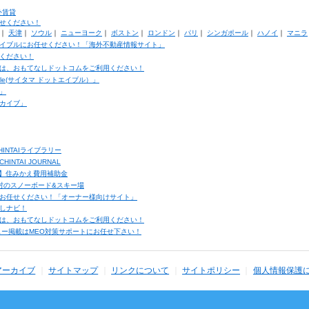
外賃貸
せください！
｜
天津
｜
ソウル
｜
ニューヨーク
｜
ボストン
｜
ロンドン
｜
パリ
｜
シンガポール
｜
ハノイ
｜
マニラ
イブルにお任せください！「海外不動産情報サイト」
ください！
は、おもてなしドットコムをご利用ください！
ble(サイタマ ドットエイブル）」
」
カイブ」
INTAIライブラリー
TAI JOURNAL
ク】住みかえ費用補助金
馬村のスノーボード&スキー場
お任せください！「オーナー様向けサイト」
しナビ！
は、おもてなしドットコムをご利用ください！
ュー掲載はMEO対策サポートにお任せ下さい！
アーカイブ
サイトマップ
リンクについて
サイトポリシー
個人情報保護