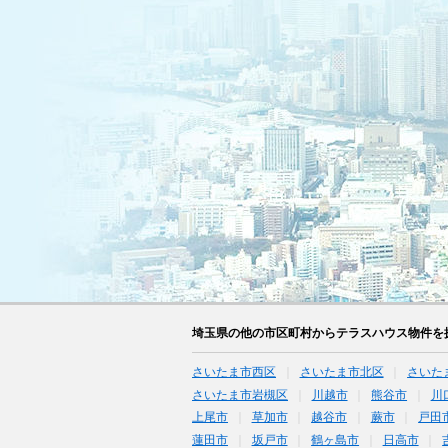
埼玉県の他の市区町村からテラスハウス物件を
さいたま市西区
さいたま市北区
さいた
さいたま市岩槻区
川越市
熊谷市
川
上尾市
草加市
越谷市
蕨市
戸田
蓮田市
坂戸市
鶴ヶ島市
日高市