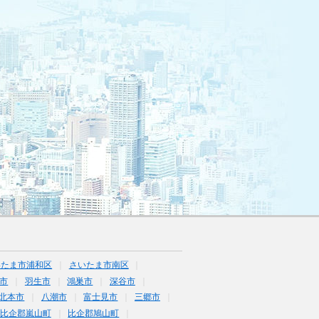
いたま市浦和区
さいたま市南区
市
羽生市
鴻巣市
深谷市
北本市
八潮市
富士見市
三郷市
比企郡嵐山町
比企郡鳩山町