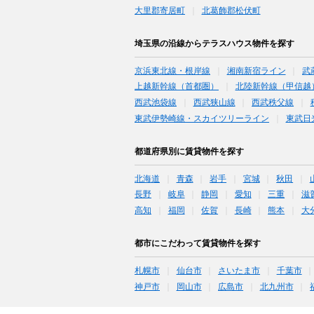
大里郡寄居町
北葛飾郡松伏町
埼玉県の沿線からテラスハウス物件を探す
京浜東北線・根岸線
湘南新宿ライン
武
上越新幹線（首都圏）
北陸新幹線（甲信越
西武池袋線
西武狭山線
西武秩父線
東武伊勢崎線・スカイツリーライン
東武日
都道府県別に賃貸物件を探す
北海道
青森
岩手
宮城
秋田
長野
岐阜
静岡
愛知
三重
滋
高知
福岡
佐賀
長崎
熊本
大
都市にこだわって賃貸物件を探す
札幌市
仙台市
さいたま市
千葉市
神戸市
岡山市
広島市
北九州市