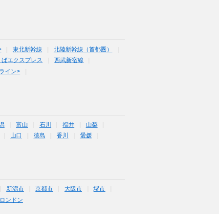
>
東北新幹線
北陸新幹線（首都圏）
くばエクスプレス
西武新宿線
ライン>
潟
富山
石川
福井
山梨
山口
徳島
香川
愛媛
新潟市
京都市
大阪市
堺市
ロンドン