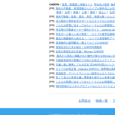
CHINTAI：
賃貸・部屋探し情報サイト
学生向け賃貸
海
[PR]
海外の不動産・賃貸情報ならエイブル海外店にお任
香港
｜
台湾
｜
高雄
｜
上海
｜
蘇州
｜
深セン
｜
広州
[PR]
海外不動産～投資・居住・別荘・資産分散～ならエ
[PR]
法人様向け海外赴任サポートならエイブルにお任せ
[PR]
こんなお部屋に泊まってみたい！そんなお部屋探し
[PR]
埼玉県の不動産オーナー様向けサイト「saitama.a
[PR]
学生の一人暮らし向け賃貸！「エイブル進学応援部
[PR]
過去の掲載物件も探せる！「エイブル賃貸物件アー
[PR]
賃貸物件の疑問解決！教えてエイブルAGENT
[PR]
賃貸生活の工夫を紹介！CHINTAI情報局
[PR]
女性の賃貸生活を応援！Woman.CHINTAI
[PR]
過去から現在に掲載された物件が探せるWoman.CH
[PR]
不動産賃貸仲介業務のプロ向けお役立ちメディア！CHIN
[PR]
引越し後に後悔しても大丈夫【CHINTAI安心パッ
[PR]
エイブル白馬五竜（Hakuba GORYU）長野県白
[PR]
賃貸経営・アパートマンション経営ならエイブルに
[PR]
安くて安心な単身引越し事業者を探すなら単身引越
[PR]
こんなお部屋に泊まってみたい！そんなお部屋探し
[PR]
MEO対策のビジネスプロフィールとストリートビ
お問合せ
地域一覧
© CHINTAI Corporation All rights reserved.