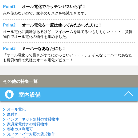
Point1
オール電化でキッチンガスいらず！
火を使わないので、家事のリスクを軽減できます。
Point2
オール電化を一度は使ってみたかった方に！
オール電化に興味はあるけど、マイホームを建てるつもりもない・・・。賃貸
物件でオール電化の物件を集めました。
Point3
ミーハーなあなたにも！
「オール電化って響きがすでにかっこいい・・・。」そんなミーハーなあなた
も賃貸物件で気軽にオール電化デビュー！
その他の特集一覧
室内設備
オール電化
庭付き
インターネット無料の賃貸物件
家具家電付きの賃貸物件
都市ガス利用可
光ファイバー対応の賃貸物件