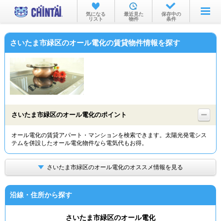
お部屋を探す
気になる
最近見た
保存中の
リスト
物件
条件
沿線・駅から
さいたま市緑区のオール電化の賃貸物件情報を探す
住所から
家賃相場から
通勤通学時間から
物件特集から
さいたま市緑区のオール電化のポイント
不動産会社から
オール電化の賃貸アパート・マンションを検索できます。太陽光発電シス
テムを併設したオール電化物件なら電気代もお得。
TOP
さいたま市緑区のオール電化のオススメ情報を見る
沿線・住所から探す
さいたま市緑区のオール電化