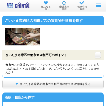
お部屋を探す
気になる
最近見た
保存中の
リスト
物件
条件
沿線・駅から
さいたま市緑区の都市ガスの賃貸物件情報を探す
住所から
家賃相場から
通勤通学時間から
物件特集から
さいたま市緑区の都市ガス利用可のポイント
不動産会社から
都市ガスの賃貸アパート・マンションを検索できます。自炊をよくする方
には特におすすめ！都市ガスありで、ガス代をおとくに生活をしてみませ
TOP
んか？
さいたま市緑区の都市ガス利用可のオススメ情報を見る
沿線・住所から探す