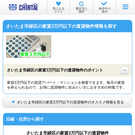
お部屋を探す
気になる
最近見た
保存中の
リスト
物件
条件
沿線・駅から
さいたま市緑区の家賃3万円以下の賃貸物件情報を探す
住所から
家賃相場から
通勤通学時間から
物件特集から
さいたま市緑区の家賃3万円以下の賃貸物件のポイント
不動産会社から
家賃3万円以下の賃貸アパート・マンションを検索できます。毎月の家賃
を抑えられるので、お得に賃貸物件に住みたい方におすすめの特集です。
TOP
さいたま市緑区の家賃3万円以下の賃貸物件のオススメ情報を見る
沿線・住所から探す
さいたま市緑区の家賃3万円以下の賃貸物件