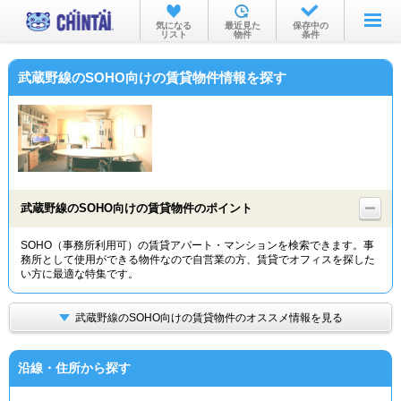
お部屋を探す
気になる
最近見た
保存中の
リスト
物件
条件
沿線・駅から
武蔵野線のSOHO向けの賃貸物件情報を探す
住所から
家賃相場から
通勤通学時間から
物件特集から
武蔵野線のSOHO向けの賃貸物件のポイント
不動産会社から
SOHO（事務所利用可）の賃貸アパート・マンションを検索できます。事
務所として使用ができる物件なので自営業の方、賃貸でオフィスを探した
TOP
い方に最適な特集です。
武蔵野線のSOHO向けの賃貸物件のオススメ情報を見る
沿線・住所から探す