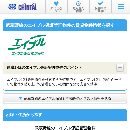
お部屋を探す
気になる
最近見た
保存中の
リスト
物件
条件
沿線・駅から
武蔵野線のエイブル保証管理物件の賃貸物件情報を探す
住所から
家賃相場から
通勤通学時間から
物件特集から
武蔵野線のエイブル保証管理物件のポイント
不動産会社から
エイブル保証管理物件を検索できる特集です。エイブル保証（株）が一括
して物件を借り上げて管理している物件なので安全で清潔！
TOP
武蔵野線のエイブル保証管理物件のオススメ情報を見る
沿線・住所から探す
武蔵野線のエイブル保証管理物件