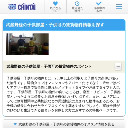
お部屋を探す
気になる
最近見た
保存中の
リスト
物件
条件
沿線・駅から
武蔵野線の子供部屋・子供可の賃貸物件情報を探す
住所から
家賃相場から
通勤通学時間から
物件特集から
武蔵野線の子供部屋・子供可の賃貸物件のポイント
不動産会社から
子供部屋・子供可の物件とは、2LDK以上の間取りと子供可の条件が揃っ
た物件です。建物タイプはマンションやアパートだけでなく、近年ではバ
TOP
リアフリー構造で安全性に優れたメゾネットタイプや戸建てタイプも人気
です。 子供部屋・子供可の物件の良いところは、寝室・リビング・子供部
屋といったように必要なお部屋を確保しやすい点です。また、エリアによ
っては教育機関や公共施設などの周辺施設に恵まれた物件もあるため、お
子様の成長に合わせたライフスタイルを築きやすいでしょう。家族全員が
のびのびと生活できる住まいをお探しの方におすすめの特集ページです。
武蔵野線の子供部屋・子供可の賃貸物件のオススメ情報を見る