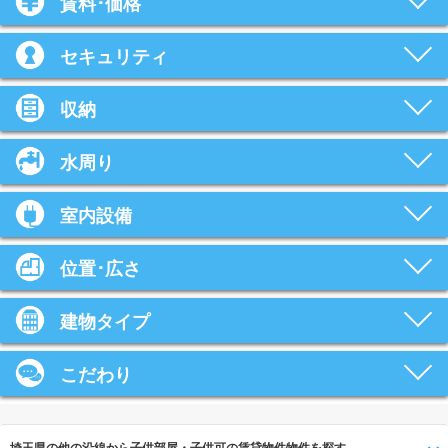
賃料･価格
セキュリティ
収納
水周り
室内設備
位置･広さ
建物タイプ
こだわり