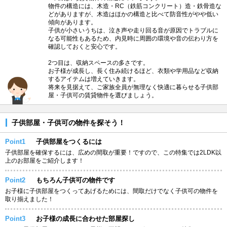
物件の構造には、木造・RC（鉄筋コンクリート）造・鉄骨造な
どがありますが、木造はほかの構造と比べて防音性がやや低い
傾向があります。
子供が小さいうちは、泣き声や走り回る音が原因でトラブルに
なる可能性もあるため、内見時に周囲の環境や音の伝わり方を
確認しておくと安心です。
2つ目は、収納スペースの多さです。
お子様が成長し、長く住み続けるほど、衣類や学用品など収納
するアイテムは増えていきます。
将来を見据えて、ご家族全員が無理なく快適に暮らせる子供部
屋・子供可の賃貸物件を選びましょう。
子供部屋・子供可の物件を探そう！
Point1
子供部屋をつくるには
子供部屋を確保するには、広めの間取が重要！ですので、この特集では2LDK以
上のお部屋をご紹介します！
Point2
もちろん子供可の物件です
お子様に子供部屋をつくってあげるためには、間取だけでなく子供可の物件を
取り揃えました！
Point3
お子様の成長に合わせた部屋探し