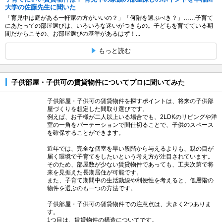
大学の佐藤先生に聞いた
「育児中は庭がある一軒家の方がいいの？」「何階を選ぶべき？」……子育て
にあたっての部屋選びは、いろいろな迷いがつきもの。子どもを育てている期
間だからこその、お部屋選びの基準があるはず！...
もっと読む
子供部屋・子供可の賃貸物件についてプロに聞いてみた
子供部屋・子供可の賃貸物件を探すポイントは、将来の子供部
屋づくりを想定した間取り選びです。
例えば、お子様が二人以上いる場合でも、2LDKのリビングや洋
室の一角をパーテーションで間仕切ることで、子供のスペース
を確保することができます。
近年では、完全な個室を早い段階から与えるよりも、親の目が
届く環境で子育てをしたいという考え方が注目されています。
そのため、部屋数が少ない賃貸物件であっても、工夫次第で将
来を見据えた長期居住が可能です。
また、子育て期間中の生活動線や利便性を考えると、低層階の
物件を選ぶのも一つの方法です。
子供部屋・子供可の賃貸物件での注意点は、大きく2つありま
す。
1つ目は、賃貸物件の構造についてです。