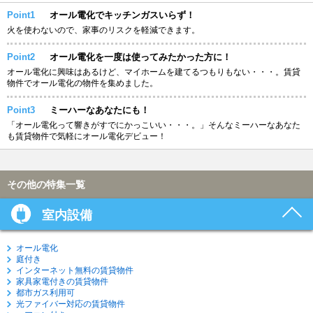
Point1
オール電化でキッチンガスいらず！
火を使わないので、家事のリスクを軽減できます。
Point2
オール電化を一度は使ってみたかった方に！
オール電化に興味はあるけど、マイホームを建てるつもりもない・・・。賃貸
物件でオール電化の物件を集めました。
Point3
ミーハーなあなたにも！
「オール電化って響きがすでにかっこいい・・・。」そんなミーハーなあなた
も賃貸物件で気軽にオール電化デビュー！
その他の特集一覧
室内設備
オール電化
庭付き
インターネット無料の賃貸物件
家具家電付きの賃貸物件
都市ガス利用可
光ファイバー対応の賃貸物件