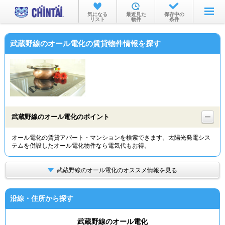
お部屋を探す
気になる
最近見た
保存中の
リスト
物件
条件
沿線・駅から
武蔵野線のオール電化の賃貸物件情報を探す
住所から
家賃相場から
通勤通学時間から
物件特集から
武蔵野線のオール電化のポイント
不動産会社から
オール電化の賃貸アパート・マンションを検索できます。太陽光発電シス
テムを併設したオール電化物件なら電気代もお得。
TOP
武蔵野線のオール電化のオススメ情報を見る
沿線・住所から探す
武蔵野線のオール電化