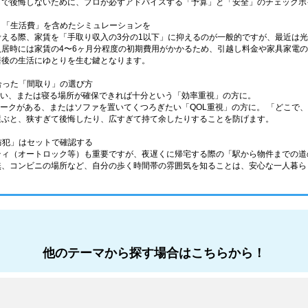
しで後悔しないために、プロが必ずアドバイスする「予算」と「安全」のチェックポ
なく「生活費」を含めたシミュレーションを
考える際、家賃を「手取り収入の3分の1以下」に抑えるのが一般的ですが、最近は
入居時には家賃の4〜6ヶ月分程度の初期費用がかかるため、引越し料金や家具家電
居後の生活にゆとりを生む鍵となります。
に合った「間取り」の選び方
少ない、または寝る場所が確保できれば十分という「効率重視」の方に。
在宅ワークがある、またはソファを置いてくつろぎたい「QOL重視」の方に。 「どこ
選ぶと、狭すぎて後悔したり、広すぎて持て余したりすることを防げます。
「防犯」はセットで確認する
ティ（オートロック等）も重要ですが、夜遅くに帰宅する際の「駅から物件までの道
無、コンビニの場所など、自分の歩く時間帯の雰囲気を知ることは、安心な一人暮ら
他のテーマから探す場合はこちらから！