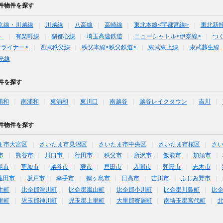
件物件を探す
京線・川越線
川越線
八高線
高崎線
東北本線<宇都宮線>
東北新
）
有楽町線
副都心線
埼玉高速鉄道
ニューシャトル<伊奈線>
つ
オライナー>
西武秩父線
秩父本線<秩父鉄道>
東武東上線
東武越生線
光線
件を探す
浦和
南浦和
東浦和
東川口
南越谷
越谷レイクタウン
吉川
件物件を探す
ま市大宮区
さいたま市見沼区
さいたま市中央区
さいたま市桜区
さ
市
熊谷市
川口市
行田市
秩父市
所沢市
飯能市
加須市
尾市
草加市
越谷市
蕨市
戸田市
入間市
朝霞市
志木市
蓮田市
坂戸市
幸手市
鶴ヶ島市
日高市
吉川市
ふじみ野市
生町
比企郡滑川町
比企郡嵐山町
比企郡小川町
比企郡川島町
比
里町
児玉郡神川町
児玉郡上里町
大里郡寄居町
南埼玉郡宮代町