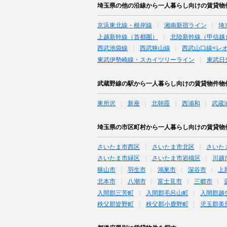
埼玉県の他の沿線から一人暮らし向けの賃貸物
京浜東北線・根岸線
湘南新宿ライン
埼
上越新幹線（首都圏）
北陸新幹線（甲信越
西武池袋線
西武狭山線
西武山口線<レ
東武伊勢崎線・スカイツリーライン
東武日
武蔵野線の駅から一人暮らし向けの賃貸物件物
東所沢
新座
北朝霞
西浦和
武蔵
埼玉県の市区町村から一人暮らし向けの賃貸物
さいたま市西区
さいたま市北区
さいた
さいたま市緑区
さいたま市岩槻区
川越
狭山市
羽生市
鴻巣市
深谷市
上
北本市
八潮市
富士見市
三郷市
入間郡三芳町
入間郡毛呂山町
入間郡越
秩父郡皆野町
秩父郡小鹿野町
児玉郡美