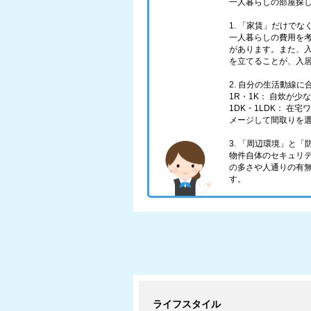
一人暮らしの部屋探
1. 「家賃」だけで
一人暮らしの費用を
があります。また、
を立てることが、入
2. 自分の生活動線
1R・1K： 自炊が
1DK・1LDK： 
メージして間取りを
3. 「周辺環境」と
物件自体のセキュリ
の多さや人通りの有
す。
ライフスタイル