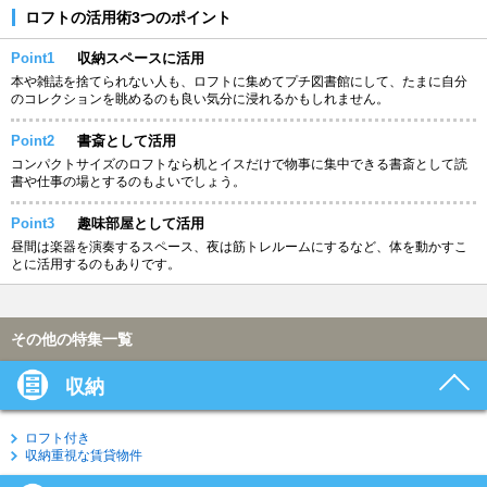
ロフトの活用術3つのポイント
Point1
収納スペースに活用
本や雑誌を捨てられない人も、ロフトに集めてプチ図書館にして、たまに自分
のコレクションを眺めるのも良い気分に浸れるかもしれません。
Point2
書斎として活用
コンパクトサイズのロフトなら机とイスだけで物事に集中できる書斎として読
書や仕事の場とするのもよいでしょう。
Point3
趣味部屋として活用
昼間は楽器を演奏するスペース、夜は筋トレルームにするなど、体を動かすこ
とに活用するのもありです。
その他の特集一覧
収納
ロフト付き
収納重視な賃貸物件