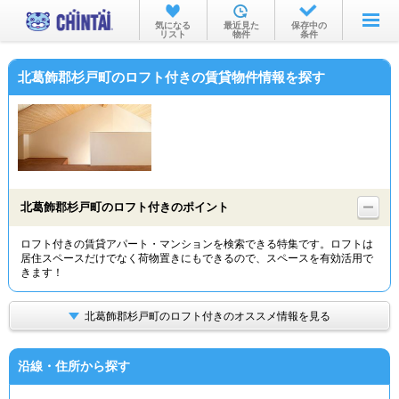
お部屋を探す
気になる
最近見た
保存中の
リスト
物件
条件
沿線・駅から
北葛飾郡杉戸町のロフト付きの賃貸物件情報を探す
住所から
家賃相場から
通勤通学時間から
物件特集から
北葛飾郡杉戸町のロフト付きのポイント
不動産会社から
ロフト付きの賃貸アパート・マンションを検索できる特集です。ロフトは
居住スペースだけでなく荷物置きにもできるので、スペースを有効活用で
TOP
きます！
北葛飾郡杉戸町のロフト付きのオススメ情報を見る
沿線・住所から探す