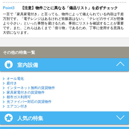
Point3
【注意】物件ごとに異なる「備品リスト」を必ずチェック
一言で「家具家電付き」と言っても、物件によって備えられている内容は千差
万別です。「電子レンジはあるけれど炊飯器はない」「テレビのサイズが想像
より小さい」といった事態を避けるため、事前にリストを確認することが重要
です。また、これらはあくまで「借り物」であるため、丁寧に使用する意識も
大切になります。
その他の特集一覧
室内設備
オール電化
庭付き
インターネット無料の賃貸物件
家具家電付きの賃貸物件
都市ガス利用可
光ファイバー対応の賃貸物件
エアコン付き
人気の特集