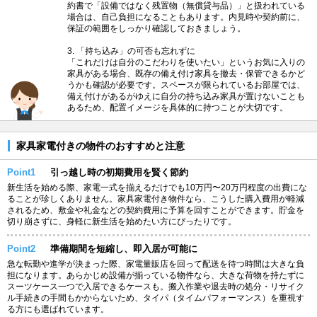
約書で「設備ではなく残置物（無償貸与品）」と扱われている
場合は、自己負担になることもあります。内見時や契約前に、
保証の範囲をしっかり確認しておきましょう。
3. 「持ち込み」の可否も忘れずに
「これだけは自分のこだわりを使いたい」というお気に入りの
家具がある場合、既存の備え付け家具を撤去・保管できるかど
うかも確認が必要です。スペースが限られているお部屋では、
備え付けがあるがゆえに自分の持ち込み家具が置けないことも
あるため、配置イメージを具体的に持つことが大切です。
家具家電付きの物件のおすすめと注意
Point1
引っ越し時の初期費用を賢く節約
新生活を始める際、家電一式を揃えるだけでも10万円〜20万円程度の出費にな
ることが珍しくありません。家具家電付き物件なら、こうした購入費用が軽減
されるため、敷金や礼金などの契約費用に予算を回すことができます。貯金を
切り崩さずに、身軽に新生活を始めたい方にぴったりです。
Point2
準備期間を短縮し、即入居が可能に
急な転勤や進学が決まった際、家電量販店を回って配送を待つ時間は大きな負
担になります。あらかじめ設備が揃っている物件なら、大きな荷物を持たずに
スーツケース一つで入居できるケースも。搬入作業や退去時の処分・リサイク
ル手続きの手間もかからないため、タイパ（タイムパフォーマンス）を重視す
る方にも選ばれています。