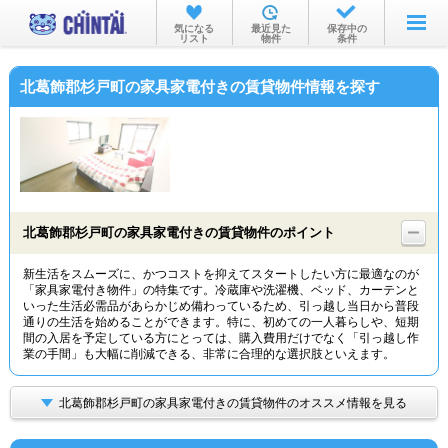
お部屋を探す
気になる
最近見た
保存中の
リスト
物件
条件
沿線・駅から
北葛飾郡杉戸町の家具家電付きの賃貸物件情報を探す
住所から
家賃相場から
通勤通学時間から
物件特集から
北葛飾郡杉戸町の家具家電付きの賃貸物件のポイント
不動産会社から
新生活をスムーズに、かつコストを抑えてスタートしたい方に最適なのが
「家具家電付き物件」の特集です。冷蔵庫や洗濯機、ベッド、カーテンと
TOP
いった生活必需品があらかじめ備わっているため、引っ越し当日から普段
通りの生活を始めることができます。特に、初めての一人暮らしや、短期
間の入居を予定している方にとっては、購入費用だけでなく「引っ越し作
業の手間」も大幅に削減できる、非常に合理的な選択肢といえます。
北葛飾郡杉戸町の家具家電付きの賃貸物件のオススメ情報を見る