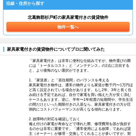
沿線・住所から探す
北葛飾郡杉戸町の家具家電付きの賃貸物件
物件一覧へ
家具家電付きの賃貸物件についてプロに聞いてみた
「家具家電付き」は非常に便利な仕組みですが、物件選びの際
には「トータルコスト」と「メンテナンス」の2点に注目する
と、より後悔のない選択ができます。
1. 「家賃差」と「居住期間」のバランスを考える
家具家電付き物件は、通常の物件よりも家賃が数千円〜1万円ほ
ど高く設定されている場合があります。もし2年、3年と長く住
み続ける予定であれば、自分で家電を買い揃えた方が安く済む
ケースもあります。逆に、半年〜1年程度の短期間や、学生生活
の間だけといった期限付きの入居なら、家具家電付きの方が圧
倒的にコストパフォーマンスが高くなる傾向にあります。
2. 故障時の対応を確認しておく
備え付けの家電が寿命などで壊れた際、修理費用を誰が負担す
るのかは非常に重要です。「通常使用による故障」であれば貸
主（オーナー）が修理・交換してくれることが多いですが、契