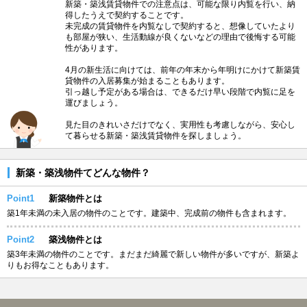
新築・築浅賃貸物件での注意点は、可能な限り内覧を行い、納
得したうえで契約することです。
未完成の賃貸物件を内覧なしで契約すると、想像していたより
も部屋が狭い、生活動線が良くないなどの理由で後悔する可能
性があります。
4月の新生活に向けては、前年の年末から年明けにかけて新築賃
貸物件の入居募集が始まることもあります。
引っ越し予定がある場合は、できるだけ早い段階で内覧に足を
運びましょう。
見た目のきれいさだけでなく、実用性も考慮しながら、安心し
て暮らせる新築・築浅賃貸物件を探しましょう。
新築・築浅物件てどんな物件？
Point1
新築物件とは
築1年未満の未入居の物件のことです。建築中、完成前の物件も含まれます。
Point2
築浅物件とは
築3年未満の物件のことです。まだまだ綺麗で新しい物件が多いですが、新築よ
りもお得なこともあります。