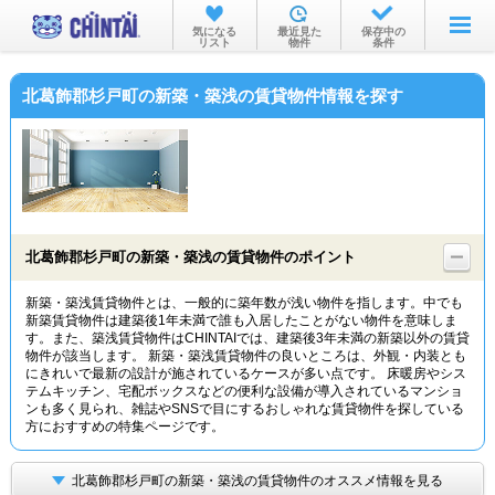
お部屋を探す
気になる
最近見た
保存中の
リスト
物件
条件
沿線・駅から
北葛飾郡杉戸町の新築・築浅の賃貸物件情報を探す
住所から
家賃相場から
通勤通学時間から
物件特集から
北葛飾郡杉戸町の新築・築浅の賃貸物件のポイント
不動産会社から
新築・築浅賃貸物件とは、一般的に築年数が浅い物件を指します。中でも
新築賃貸物件は建築後1年未満で誰も入居したことがない物件を意味しま
TOP
す。また、築浅賃貸物件はCHINTAIでは、建築後3年未満の新築以外の賃貸
物件が該当します。 新築・築浅賃貸物件の良いところは、外観・内装とも
にきれいで最新の設計が施されているケースが多い点です。 床暖房やシス
テムキッチン、宅配ボックスなどの便利な設備が導入されているマンショ
ンも多く見られ、雑誌やSNSで目にするおしゃれな賃貸物件を探している
方におすすめの特集ページです。
北葛飾郡杉戸町の新築・築浅の賃貸物件のオススメ情報を見る