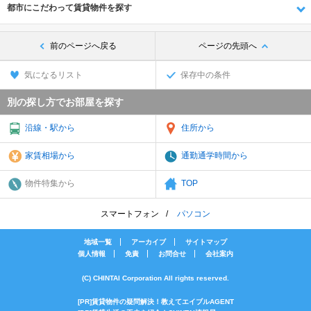
都市にこだわって賃貸物件を探す
前のページへ戻る
ページの先頭へ
気になるリスト
保存中の条件
別の探し方でお部屋を探す
沿線・駅から
住所から
家賃相場から
通勤通学時間から
物件特集から
TOP
スマートフォン
パソコン
地域一覧
アーカイブ
サイトマップ
個人情報
免責
お問合せ
会社案内
(C) CHINTAI Corporation All rights reserved.
[PR]賃貸物件の疑問解決！教えてエイブルAGENT