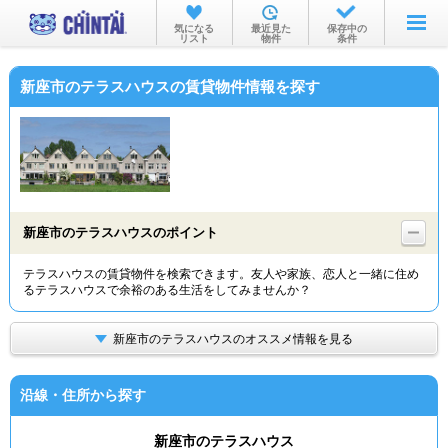
お部屋を探す
気になる
最近見た
保存中の
リスト
物件
条件
沿線・駅から
新座市のテラスハウスの賃貸物件情報を探す
住所から
家賃相場から
通勤通学時間から
物件特集から
新座市のテラスハウスのポイント
不動産会社から
テラスハウスの賃貸物件を検索できます。友人や家族、恋人と一緒に住め
るテラスハウスで余裕のある生活をしてみませんか？
TOP
新座市のテラスハウスのオススメ情報を見る
沿線・住所から探す
新座市のテラスハウス