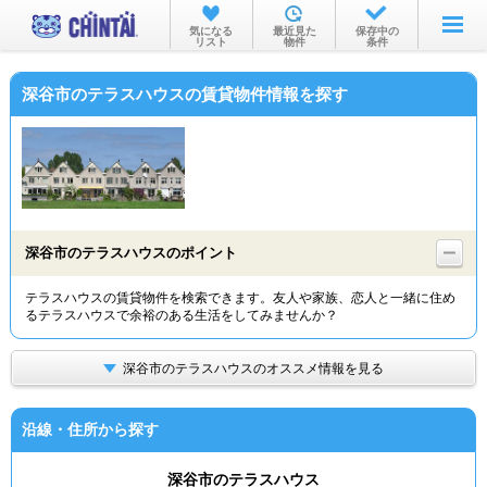
お部屋を探す
気になる
最近見た
保存中の
リスト
物件
条件
沿線・駅から
深谷市のテラスハウスの賃貸物件情報を探す
住所から
家賃相場から
通勤通学時間から
物件特集から
深谷市のテラスハウスのポイント
不動産会社から
テラスハウスの賃貸物件を検索できます。友人や家族、恋人と一緒に住め
るテラスハウスで余裕のある生活をしてみませんか？
TOP
深谷市のテラスハウスのオススメ情報を見る
沿線・住所から探す
深谷市のテラスハウス