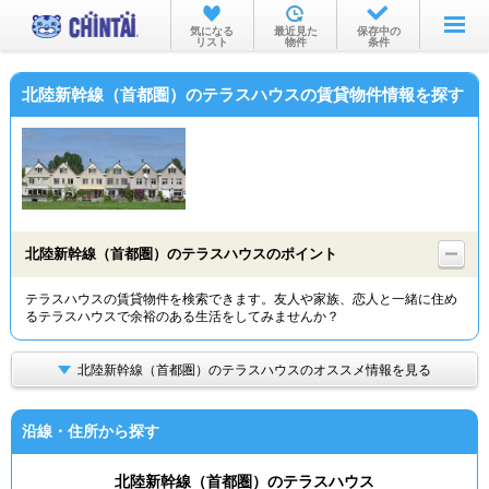
お部屋を探す
気になる
最近見た
保存中の
リスト
物件
条件
沿線・駅から
北陸新幹線（首都圏）のテラスハウスの賃貸物件情報を探す
住所から
家賃相場から
通勤通学時間から
物件特集から
北陸新幹線（首都圏）のテラスハウスのポイント
不動産会社から
テラスハウスの賃貸物件を検索できます。友人や家族、恋人と一緒に住め
るテラスハウスで余裕のある生活をしてみませんか？
TOP
北陸新幹線（首都圏）のテラスハウスのオススメ情報を見る
沿線・住所から探す
北陸新幹線（首都圏）のテラスハウス