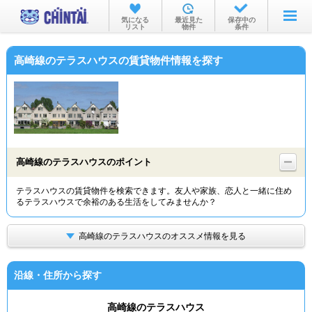
お部屋を探す
気になる
最近見た
保存中の
リスト
物件
条件
沿線・駅から
高崎線のテラスハウスの賃貸物件情報を探す
住所から
家賃相場から
通勤通学時間から
物件特集から
高崎線のテラスハウスのポイント
不動産会社から
テラスハウスの賃貸物件を検索できます。友人や家族、恋人と一緒に住め
るテラスハウスで余裕のある生活をしてみませんか？
TOP
高崎線のテラスハウスのオススメ情報を見る
沿線・住所から探す
高崎線のテラスハウス