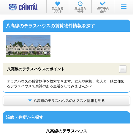
お部屋を探す
気になる
最近見た
保存中の
リスト
物件
条件
沿線・駅から
八高線のテラスハウスの賃貸物件情報を探す
住所から
家賃相場から
通勤通学時間から
物件特集から
八高線のテラスハウスのポイント
不動産会社から
テラスハウスの賃貸物件を検索できます。友人や家族、恋人と一緒に住め
るテラスハウスで余裕のある生活をしてみませんか？
TOP
八高線のテラスハウスのオススメ情報を見る
沿線・住所から探す
八高線のテラスハウス