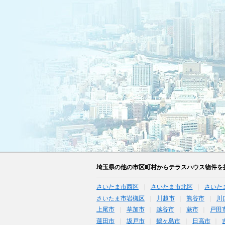
埼玉県の他の市区町村からテラスハウス物件を
さいたま市西区
さいたま市北区
さいた
さいたま市岩槻区
川越市
熊谷市
川
上尾市
草加市
越谷市
蕨市
戸田
蓮田市
坂戸市
鶴ヶ島市
日高市