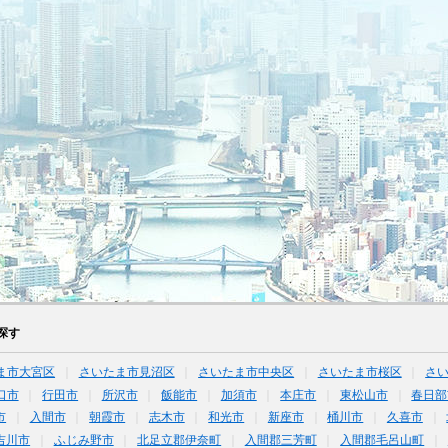
探す
ま市大宮区
さいたま市見沼区
さいたま市中央区
さいたま市桜区
さ
口市
行田市
所沢市
飯能市
加須市
本庄市
東松山市
春日部
市
入間市
朝霞市
志木市
和光市
新座市
桶川市
久喜市
吉川市
ふじみ野市
北足立郡伊奈町
入間郡三芳町
入間郡毛呂山町