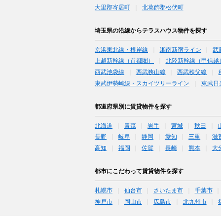
大里郡寄居町
北葛飾郡松伏町
埼玉県の沿線からテラスハウス物件を探す
京浜東北線・根岸線
湘南新宿ライン
武
上越新幹線（首都圏）
北陸新幹線（甲信越
西武池袋線
西武狭山線
西武秩父線
東武伊勢崎線・スカイツリーライン
東武日
都道府県別に賃貸物件を探す
北海道
青森
岩手
宮城
秋田
長野
岐阜
静岡
愛知
三重
滋
高知
福岡
佐賀
長崎
熊本
大
都市にこだわって賃貸物件を探す
札幌市
仙台市
さいたま市
千葉市
神戸市
岡山市
広島市
北九州市