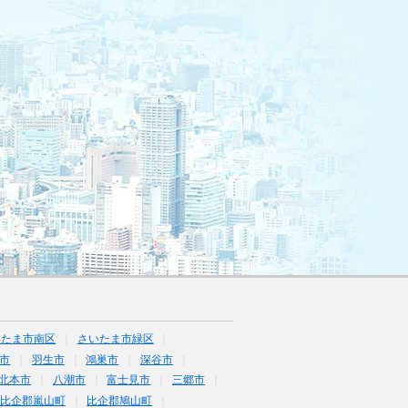
いたま市南区
さいたま市緑区
市
羽生市
鴻巣市
深谷市
北本市
八潮市
富士見市
三郷市
比企郡嵐山町
比企郡鳩山町