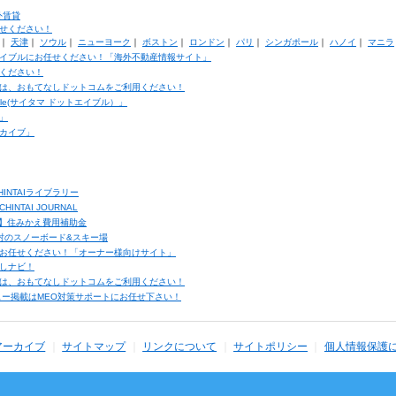
外賃貸
せください！
｜
天津
｜
ソウル
｜
ニューヨーク
｜
ボストン
｜
ロンドン
｜
パリ
｜
シンガポール
｜
ハノイ
｜
マニラ
イブルにお任せください！「海外不動産情報サイト」
ください！
は、おもてなしドットコムをご利用ください！
ble(サイタマ ドットエイブル）」
」
カイブ」
INTAIライブラリー
TAI JOURNAL
ク】住みかえ費用補助金
馬村のスノーボード&スキー場
お任せください！「オーナー様向けサイト」
しナビ！
は、おもてなしドットコムをご利用ください！
ュー掲載はMEO対策サポートにお任せ下さい！
アーカイブ
サイトマップ
リンクについて
サイトポリシー
個人情報保護