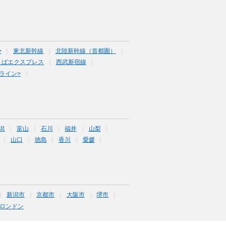
>
東北新幹線
北陸新幹線（首都圏）
くばエクスプレス
西武新宿線
ライン>
潟
富山
石川
福井
山梨
山口
徳島
香川
愛媛
新潟市
京都市
大阪市
堺市
ロンドン