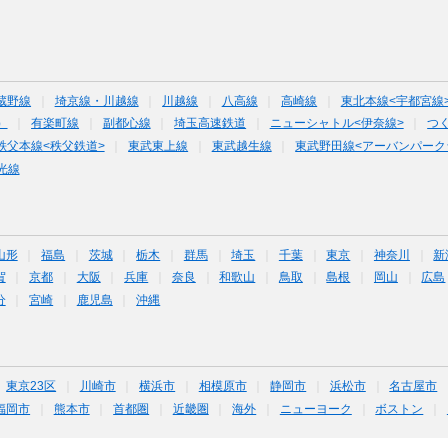
蔵野線
埼京線・川越線
川越線
八高線
高崎線
東北本線<宇都宮線
）
有楽町線
副都心線
埼玉高速鉄道
ニューシャトル<伊奈線>
つ
秩父本線<秩父鉄道>
東武東上線
東武越生線
東武野田線<アーバンパーク
光線
山形
福島
茨城
栃木
群馬
埼玉
千葉
東京
神奈川
新
賀
京都
大阪
兵庫
奈良
和歌山
鳥取
島根
岡山
広島
分
宮崎
鹿児島
沖縄
東京23区
川崎市
横浜市
相模原市
静岡市
浜松市
名古屋市
福岡市
熊本市
首都圏
近畿圏
海外
ニューヨーク
ボストン