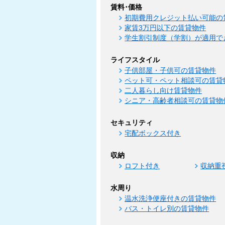
賃料･価格
初期費用クレジット払い可能の
家賃3万円以下の賃貸物件
学生割引制度（学割）が適用で
ライフスタイル
子供部屋・子供可の賃貸物件
ペット可・ペット相談可の賃貸
二人暮らし向け賃貸物件
シニア・高齢者相談可の賃貸物
セキュリティ
宅配ボックス付き
収納
ロフト付き
収納重
水周り
温水洗浄便座付きの賃貸物件
バス・トイレ別の賃貸物件