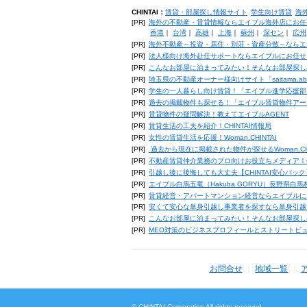
CHINTAI：
賃貸・部屋探し情報サイト
学生向け賃貸
海
[PR]
海外の不動産・賃貸情報ならエイブル海外店にお任
香港
｜
台湾
｜
高雄
｜
上海
｜
蘇州
｜
深セン
｜
広州
[PR]
海外不動産～投資・居住・別荘・資産分散～ならエ
[PR]
法人様向け海外赴任サポートならエイブルにお任せ
[PR]
こんなお部屋に泊まってみたい！そんなお部屋探し
[PR]
埼玉県の不動産オーナー様向けサイト「saitama.a
[PR]
学生の一人暮らし向け賃貸！「エイブル進学応援部
[PR]
過去の掲載物件も探せる！「エイブル賃貸物件アー
[PR]
賃貸物件の疑問解決！教えてエイブルAGENT
[PR]
賃貸生活の工夫を紹介！CHINTAI情報局
[PR]
女性の賃貸生活を応援！Woman.CHINTAI
[PR]
過去から現在に掲載された物件が探せるWoman.CH
[PR]
不動産賃貸仲介業務のプロ向けお役立ちメディア！CHIN
[PR]
引越し後に後悔しても大丈夫【CHINTAI安心パッ
[PR]
エイブル白馬五竜（Hakuba GORYU）長野県白
[PR]
賃貸経営・アパートマンション経営ならエイブルに
[PR]
安くて安心な単身引越し事業者を探すなら単身引越
[PR]
こんなお部屋に泊まってみたい！そんなお部屋探し
[PR]
MEO対策のビジネスプロフィールとストリートビ
お問合せ
地域一覧
© CHINTAI Corporation All rights reserved.