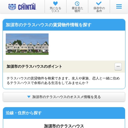
お部屋を探す
気になる
最近見た
保存中の
リスト
物件
条件
沿線・駅から
加須市のテラスハウスの賃貸物件情報を探す
住所から
家賃相場から
通勤通学時間から
物件特集から
加須市のテラスハウスのポイント
不動産会社から
テラスハウスの賃貸物件を検索できます。友人や家族、恋人と一緒に住め
るテラスハウスで余裕のある生活をしてみませんか？
TOP
加須市のテラスハウスのオススメ情報を見る
沿線・住所から探す
加須市のテラスハウス