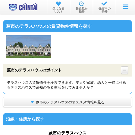
お部屋を探す
気になる
最近見た
保存中の
リスト
物件
条件
沿線・駅から
蕨市のテラスハウスの賃貸物件情報を探す
住所から
家賃相場から
通勤通学時間から
物件特集から
蕨市のテラスハウスのポイント
不動産会社から
テラスハウスの賃貸物件を検索できます。友人や家族、恋人と一緒に住め
るテラスハウスで余裕のある生活をしてみませんか？
TOP
蕨市のテラスハウスのオススメ情報を見る
沿線・住所から探す
蕨市のテラスハウス