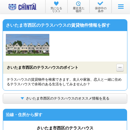
お部屋を探す
気になる
最近見た
保存中の
リスト
物件
条件
沿線・駅から
さいたま市西区のテラスハウスの賃貸物件情報を探す
住所から
家賃相場から
通勤通学時間から
物件特集から
さいたま市西区のテラスハウスのポイント
不動産会社から
テラスハウスの賃貸物件を検索できます。友人や家族、恋人と一緒に住め
るテラスハウスで余裕のある生活をしてみませんか？
TOP
さいたま市西区のテラスハウスのオススメ情報を見る
沿線・住所から探す
さいたま市西区のテラスハウス