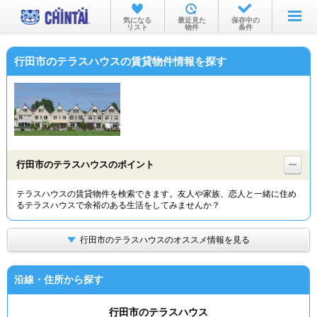
お部屋を探す
気になる
最近見た
保存中の
リスト
物件
条件
沿線・駅から
行田市のテラスハウスの賃貸物件情報を探す
住所から
家賃相場から
通勤通学時間から
物件特集から
行田市のテラスハウスのポイント
不動産会社から
テラスハウスの賃貸物件を検索できます。友人や家族、恋人と一緒に住め
るテラスハウスで余裕のある生活をしてみませんか？
TOP
行田市のテラスハウスのオススメ情報を見る
沿線・住所から探す
行田市のテラスハウス