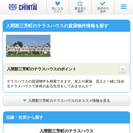
お部屋を探す
気になる
最近見た
保存中の
リスト
物件
条件
沿線・駅から
入間郡三芳町のテラスハウスの賃貸物件情報を探す
住所から
家賃相場から
通勤通学時間から
物件特集から
入間郡三芳町のテラスハウスのポイント
不動産会社から
テラスハウスの賃貸物件を検索できます。友人や家族、恋人と一緒に住め
るテラスハウスで余裕のある生活をしてみませんか？
TOP
入間郡三芳町のテラスハウスのオススメ情報を見る
沿線・住所から探す
入間郡三芳町のテラスハウス