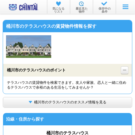
お部屋を探す
気になる
最近見た
保存中の
リスト
物件
条件
沿線・駅から
桶川市のテラスハウスの賃貸物件情報を探す
住所から
家賃相場から
通勤通学時間から
物件特集から
桶川市のテラスハウスのポイント
不動産会社から
テラスハウスの賃貸物件を検索できます。友人や家族、恋人と一緒に住め
るテラスハウスで余裕のある生活をしてみませんか？
TOP
桶川市のテラスハウスのオススメ情報を見る
沿線・住所から探す
桶川市のテラスハウス