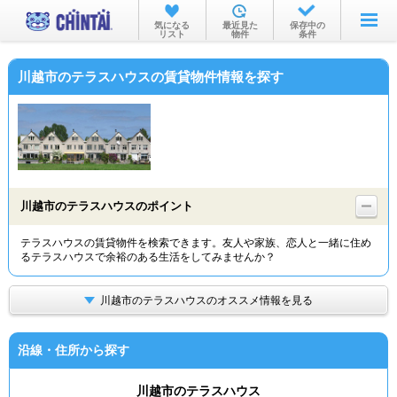
お部屋を探す
気になる
最近見た
保存中の
リスト
物件
条件
沿線・駅から
川越市のテラスハウスの賃貸物件情報を探す
住所から
家賃相場から
通勤通学時間から
物件特集から
川越市のテラスハウスのポイント
不動産会社から
テラスハウスの賃貸物件を検索できます。友人や家族、恋人と一緒に住め
るテラスハウスで余裕のある生活をしてみませんか？
TOP
川越市のテラスハウスのオススメ情報を見る
沿線・住所から探す
川越市のテラスハウス