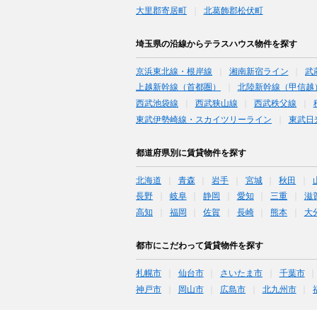
大里郡寄居町
北葛飾郡松伏町
埼玉県の沿線からテラスハウス物件を探す
京浜東北線・根岸線
湘南新宿ライン
武
上越新幹線（首都圏）
北陸新幹線（甲信越
西武池袋線
西武狭山線
西武秩父線
東武伊勢崎線・スカイツリーライン
東武日
都道府県別に賃貸物件を探す
北海道
青森
岩手
宮城
秋田
長野
岐阜
静岡
愛知
三重
滋
高知
福岡
佐賀
長崎
熊本
大
都市にこだわって賃貸物件を探す
札幌市
仙台市
さいたま市
千葉市
神戸市
岡山市
広島市
北九州市