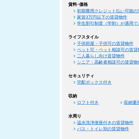
賃料･価格
初期費用クレジット払い可能の
家賃3万円以下の賃貸物件
学生割引制度（学割）が適用で
ライフスタイル
子供部屋・子供可の賃貸物件
ペット可・ペット相談可の賃貸
二人暮らし向け賃貸物件
シニア・高齢者相談可の賃貸物
セキュリティ
宅配ボックス付き
収納
ロフト付き
収納重
水周り
温水洗浄便座付きの賃貸物件
バス・トイレ別の賃貸物件