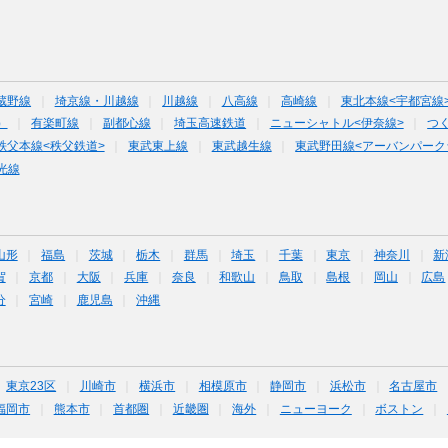
蔵野線
埼京線・川越線
川越線
八高線
高崎線
東北本線<宇都宮線
）
有楽町線
副都心線
埼玉高速鉄道
ニューシャトル<伊奈線>
つ
秩父本線<秩父鉄道>
東武東上線
東武越生線
東武野田線<アーバンパーク
光線
山形
福島
茨城
栃木
群馬
埼玉
千葉
東京
神奈川
新
賀
京都
大阪
兵庫
奈良
和歌山
鳥取
島根
岡山
広島
分
宮崎
鹿児島
沖縄
東京23区
川崎市
横浜市
相模原市
静岡市
浜松市
名古屋市
福岡市
熊本市
首都圏
近畿圏
海外
ニューヨーク
ボストン