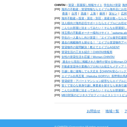
CHINTAI：
賃貸・部屋探し情報サイト
学生向け賃貸
海
[PR]
海外の不動産・賃貸情報ならエイブル海外店にお任
香港
｜
台湾
｜
高雄
｜
上海
｜
蘇州
｜
深セン
｜
広州
[PR]
海外不動産～投資・居住・別荘・資産分散～ならエ
[PR]
法人様向け海外赴任サポートならエイブルにお任せ
[PR]
こんなお部屋に泊まってみたい！そんなお部屋探し
[PR]
埼玉県の不動産オーナー様向けサイト「saitama.a
[PR]
学生の一人暮らし向け賃貸！「エイブル進学応援部
[PR]
過去の掲載物件も探せる！「エイブル賃貸物件アー
[PR]
賃貸物件の疑問解決！教えてエイブルAGENT
[PR]
賃貸生活の工夫を紹介！CHINTAI情報局
[PR]
女性の賃貸生活を応援！Woman.CHINTAI
[PR]
過去から現在に掲載された物件が探せるWoman.CH
[PR]
不動産賃貸仲介業務のプロ向けお役立ちメディア！CHIN
[PR]
引越し後に後悔しても大丈夫【CHINTAI安心パッ
[PR]
エイブル白馬五竜（Hakuba GORYU）長野県白
[PR]
賃貸経営・アパートマンション経営ならエイブルに
[PR]
安くて安心な単身引越し事業者を探すなら単身引越
[PR]
こんなお部屋に泊まってみたい！そんなお部屋探し
[PR]
MEO対策のビジネスプロフィールとストリートビ
お問合せ
地域一覧
© CHINTAI Corporation All rights reserved.