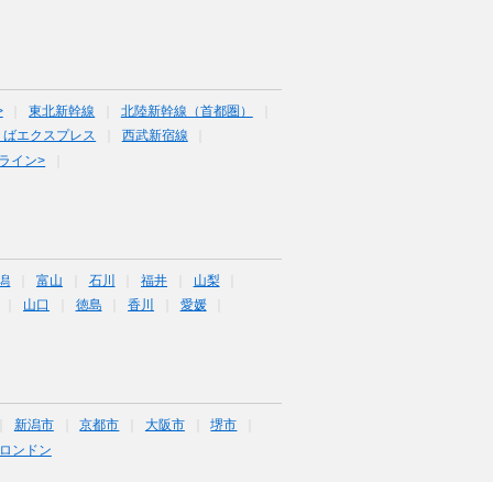
>
東北新幹線
北陸新幹線（首都圏）
くばエクスプレス
西武新宿線
ライン>
潟
富山
石川
福井
山梨
山口
徳島
香川
愛媛
新潟市
京都市
大阪市
堺市
ロンドン