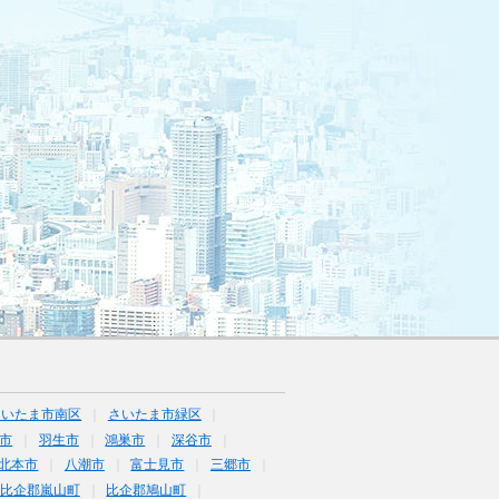
さいたま市南区
さいたま市緑区
市
羽生市
鴻巣市
深谷市
北本市
八潮市
富士見市
三郷市
比企郡嵐山町
比企郡鳩山町