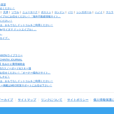
外賃貸
せください！
｜
天津
｜
ソウル
｜
ニューヨーク
｜
ボストン
｜
ロンドン
｜
パリ
｜
シンガポール
｜
ハノイ
｜
マニラ
イブルにお任せください！「海外不動産情報サイト」
ください！
は、おもてなしドットコムをご利用ください！
ble(サイタマ ドットエイブル）」
」
カイブ」
INTAIライブラリー
TAI JOURNAL
ク】住みかえ費用補助金
馬村のスノーボード&スキー場
お任せください！「オーナー様向けサイト」
しナビ！
は、おもてなしドットコムをご利用ください！
ュー掲載はMEO対策サポートにお任せ下さい！
アーカイブ
サイトマップ
リンクについて
サイトポリシー
個人情報保護