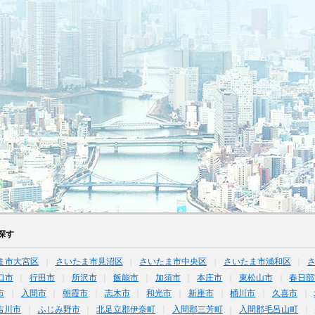
探す
ま市大宮区
さいたま市見沼区
さいたま市中央区
さいたま市浦和区
口市
行田市
所沢市
飯能市
加須市
本庄市
東松山市
春日部
市
入間市
朝霞市
志木市
和光市
新座市
桶川市
久喜市
吉川市
ふじみ野市
北足立郡伊奈町
入間郡三芳町
入間郡毛呂山町