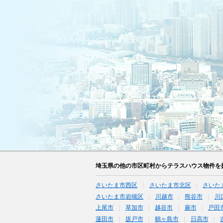
埼玉県の他の市区町村からテラスハウス物件を
さいたま市西区
さいたま市北区
さいた
さいたま市岩槻区
川越市
熊谷市
川
上尾市
草加市
越谷市
蕨市
戸田
蓮田市
坂戸市
鶴ヶ島市
日高市