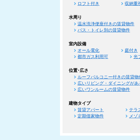
ロフト付き
収納重
水周り
温水洗浄便座付きの賃貸物件
バス・トイレ別の賃貸物件
室内設備
オール電化
庭付き
都市ガス利用可
光
位置･広さ
ルーフバルコニー付きの賃貸物
広いリビング・ダイニングがあ
広いワンルームの賃貸物件
建物タイプ
賃貸アパート
テラ
定期借家物件
メゾ