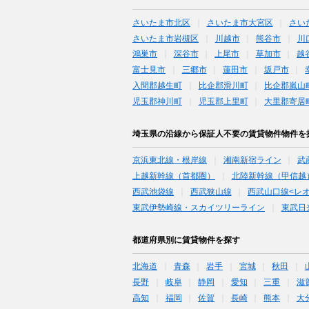
さいたま市北区
さいたま市大宮区
さい
さいたま市岩槻区
川越市
熊谷市
川
鴻巣市
深谷市
上尾市
草加市
越
富士見市
三郷市
蓮田市
坂戸市
入間郡越生町
比企郡滑川町
比企郡嵐山
児玉郡神川町
児玉郡上里町
大里郡寄居
埼玉県の沿線から保証人不要の賃貸物件物件を
京浜東北線・根岸線
湘南新宿ライン
武
上越新幹線（首都圏）
北陸新幹線（甲信越
西武池袋線
西武狭山線
西武山口線<レ
東武伊勢崎線・スカイツリーライン
東武日
都道府県別に賃貸物件を探す
北海道
青森
岩手
宮城
秋田
長野
岐阜
静岡
愛知
三重
滋
高知
福岡
佐賀
長崎
熊本
大