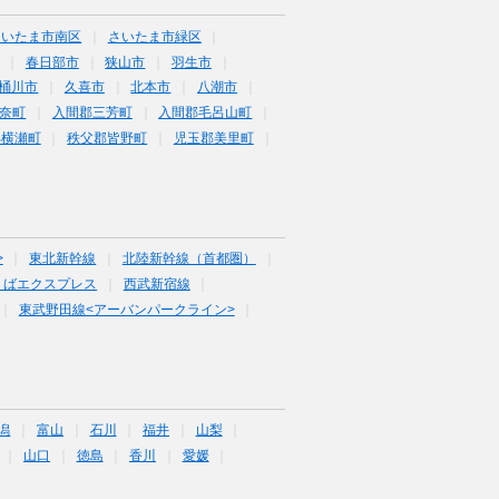
さいたま市南区
さいたま市緑区
春日部市
狭山市
羽生市
桶川市
久喜市
北本市
八潮市
奈町
入間郡三芳町
入間郡毛呂山町
郡横瀬町
秩父郡皆野町
児玉郡美里町
>
東北新幹線
北陸新幹線（首都圏）
くばエクスプレス
西武新宿線
東武野田線<アーバンパークライン>
潟
富山
石川
福井
山梨
山口
徳島
香川
愛媛