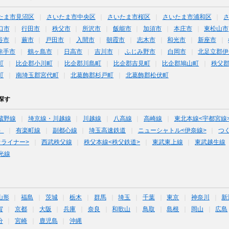
たま市見沼区
さいたま市中央区
さいたま市桜区
さいたま市浦和区
口市
行田市
秩父市
所沢市
飯能市
加須市
本庄市
東松山市
谷市
蕨市
戸田市
入間市
朝霞市
志木市
和光市
新座市
幸手市
鶴ヶ島市
日高市
吉川市
ふじみ野市
白岡市
北足立郡伊
町
比企郡小川町
比企郡川島町
比企郡吉見町
比企郡鳩山町
秩父
町
南埼玉郡宮代町
北葛飾郡杉戸町
北葛飾郡松伏町
探す
蔵野線
埼京線・川越線
川越線
八高線
高崎線
東北本線<宇都宮線
）
有楽町線
副都心線
埼玉高速鉄道
ニューシャトル<伊奈線>
つ
オライナー>
西武秩父線
秩父本線<秩父鉄道>
東武東上線
東武越生線
光線
山形
福島
茨城
栃木
群馬
埼玉
千葉
東京
神奈川
新
賀
京都
大阪
兵庫
奈良
和歌山
鳥取
島根
岡山
広島
分
宮崎
鹿児島
沖縄