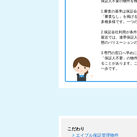
保証人不要の物件を
1.審査の基準は保証
「審査なし」を掲げ
多種多様です。一つ
2.保証会社利用が条
最近では、連帯保証
態のバリエーション
3.専門の窓口へ早め
「保証人不要」の物
ることがあります。
一歩です。
こだわり
エイブル保証管理物件