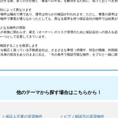
検討する際、多くの方が抱く「審査への不安」を解消するために、知っておくべき実
会社によって異なります
る物件は極めて稀であり、通常は何らかの確認が行われます。ただし、審査の基準は
の物件で審査が通らなかったとしても、異なる基準を持つ保証会社の物件では結果が
件となる物件の増加
人の有無に関わらず、家主（オーナー）のリスク管理のために保証会社への加入を必
の一つとして定着してきています。
に相談することを推奨します
件を幅広く扱っている不動産会社は、さまざまな事情（求職中、特定の職種、外国籍
ご自身の状況をありのままに伝え、「今の条件で相談可能な物件」をプロと一緒に探
他のテーマから探す場合はこちらから！
保証人不要の賃貸物件
ピアノ相談可の賃貸物件