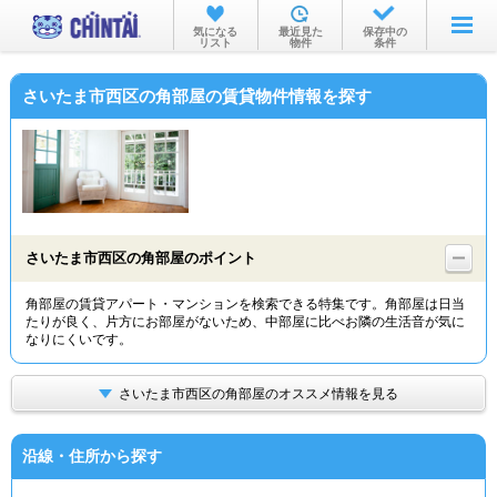
お部屋を探す
気になる
最近見た
保存中の
リスト
物件
条件
沿線・駅から
さいたま市西区の角部屋の賃貸物件情報を探す
住所から
家賃相場から
通勤通学時間から
物件特集から
さいたま市西区の角部屋のポイント
不動産会社から
角部屋の賃貸アパート・マンションを検索できる特集です。角部屋は日当
たりが良く、片方にお部屋がないため、中部屋に比べお隣の生活音が気に
TOP
なりにくいです。
さいたま市西区の角部屋のオススメ情報を見る
沿線・住所から探す