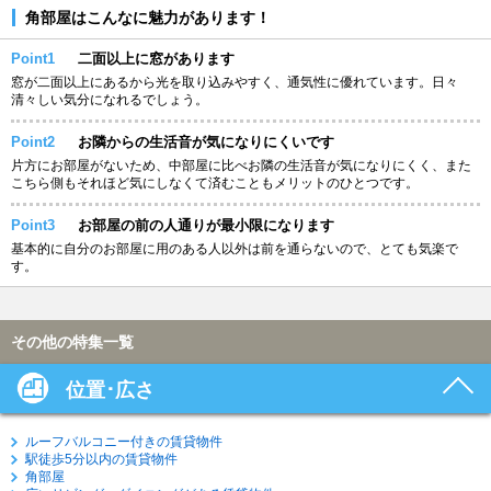
角部屋はこんなに魅力があります！
Point1
二面以上に窓があります
窓が二面以上にあるから光を取り込みやすく、通気性に優れています。日々
清々しい気分になれるでしょう。
Point2
お隣からの生活音が気になりにくいです
片方にお部屋がないため、中部屋に比べお隣の生活音が気になりにくく、また
こちら側もそれほど気にしなくて済むこともメリットのひとつです。
Point3
お部屋の前の人通りが最小限になります
基本的に自分のお部屋に用のある人以外は前を通らないので、とても気楽で
す。
その他の特集一覧
位置･広さ
ルーフバルコニー付きの賃貸物件
駅徒歩5分以内の賃貸物件
角部屋